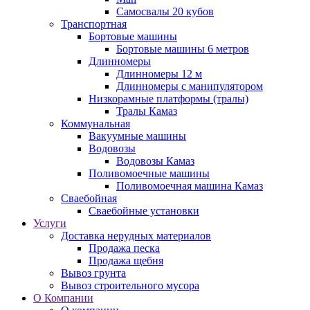
Самосвалы 20 кубов
Транспортная
Бортовые машины
Бортовые машины 6 метров
Длинномеры
Длинномеры 12 м
Длинномеры с манипулятором
Низкорамные платформы (тралы)
Тралы Камаз
Коммунальная
Вакуумные машины
Водовозы
Водовозы Камаз
Поливомоечные машины
Поливомоечная машина Камаз
Сваебойная
Сваебойные установки
Услуги
Доставка нерудных материалов
Продажа песка
Продажа щебня
Вывоз грунта
Вывоз строительного мусора
О Компании