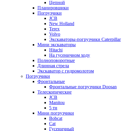
Цепной
Планировщики
Погрузчики
JCB
New Holland
Terex
Volvo
Экскаваторы-погрузчики Caterpillar
Мини экскаваторы
Hitachi
На гусеничном ходу
Полноповоротные
Длинная стрела
Экскаватор с гидромолотом
Погрузчики
Фронтальные
Фронтальные погрузчики Doosan
Телескопические
JCB
Manitou
5 тн
Мини погрузчики
Bobcat
Cat
Гусеничный