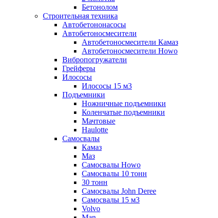
Бетонолом
Строительная техника
Автобетононасосы
Автобетоносмесители
Автобетоносмесители Камаз
Автобетоносмесители Howo
Вибропогружатели
Грейферы
Илососы
Илососы 15 м3
Подъемники
Ножничные подъемники
Коленчатые подъемники
Мачтовые
Haulotte
Самосвалы
Камаз
Маз
Самосвалы Howo
Самосвалы 10 тонн
30 тонн
Самосвалы John Deree
Самосвалы 15 м3
Volvo
Man