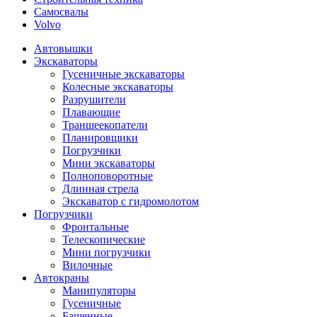
Самосвалы
Volvo
Автовышки
Экскаваторы
Гусеничные экскаваторы
Колесные экскаваторы
Разрушители
Плавающие
Траншеекопатели
Планировщики
Погрузчики
Мини экскаваторы
Полноповоротные
Длинная стрела
Экскаватор с гидромолотом
Погрузчики
Фронтальные
Телескопические
Мини погрузчики
Вилочные
Автокраны
Манипуляторы
Гусеничные
Башенные