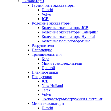
Экскаваторы
Гусеничные экскаваторы
Hitachi
Volvo
JCB
Колесные экскаваторы
Колесные экскаваторы JCB
Колесные экскаваторы Caterpillar
Колесные экскаваторы Hyundai
Колесные полноповоротные
Разрушители
Плавающие
Траншеекопатели
Бара
Мини траншеекопатели
Цепной
Планировщики
Погрузчики
JCB
New Holland
Terex
Volvo
Экскаваторы-погрузчики Caterpillar
Мини экскаваторы
Hitachi