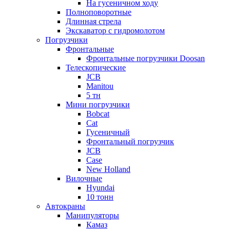
На гусеничном ходу
Полноповоротные
Длинная стрела
Экскаватор с гидромолотом
Погрузчики
Фронтальные
Фронтальные погрузчики Doosan
Телескопические
JCB
Manitou
5 тн
Мини погрузчики
Bobcat
Cat
Гусеничный
Фронтальный погрузчик
JCB
Case
New Holland
Вилочные
Hyundai
10 тонн
Автокраны
Манипуляторы
Камаз