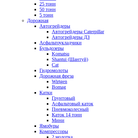
25 тонн
50 тонн
5 тонн
Дорожная
Автогрейдеры
Автогрейдеры Caterpillar
Автогрейдеры ДЗ
Асфальтоукладчики
Бульдозеры
Komatsu
Shantui (Шантуй)
Cat
Гидромолоты
Дорожная фреза
Wirtgen
Bomag
Катки
Грунтовый
Асфальтовый каток
Пневмоколесный
Каток 14 тонн
Мини
Ямобуры
Компрессоры
2 молотка