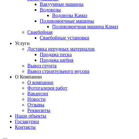
Вакуумные машины
Водовозы
Водовозы Камаз
Поливомоечные машины
Поливомоечная машина Камаз
Сваебойная
Сваебойные установки
Услуги
Доставка нерудных материалов
Продажа песка
Продажа щебня
Вывоз грунта
Вывоз строительного мусора
О Компании
О компании
Фотогалерея работ
Вакансии
Новости
Отзывы
Реквизиты
Наши объекты
Госзакупки
Контакты