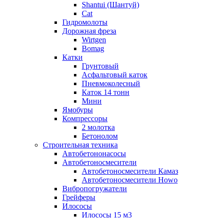
Shantui (Шантуй)
Cat
Гидромолоты
Дорожная фреза
Wirtgen
Bomag
Катки
Грунтовый
Асфальтовый каток
Пневмоколесный
Каток 14 тонн
Мини
Ямобуры
Компрессоры
2 молотка
Бетонолом
Строительная техника
Автобетононасосы
Автобетоносмесители
Автобетоносмесители Камаз
Автобетоносмесители Howo
Вибропогружатели
Грейферы
Илососы
Илососы 15 м3