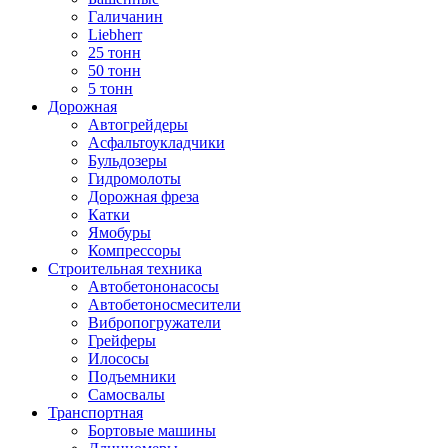
Галичанин
Liebherr
25 тонн
50 тонн
5 тонн
Дорожная
Автогрейдеры
Асфальтоукладчики
Бульдозеры
Гидромолоты
Дорожная фреза
Катки
Ямобуры
Компрессоры
Строительная техника
Автобетононасосы
Автобетоносмесители
Вибропогружатели
Грейферы
Илососы
Подъемники
Самосвалы
Транспортная
Бортовые машины