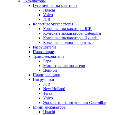
Экскаваторы
Гусеничные экскаваторы
Hitachi
Volvo
JCB
Колесные экскаваторы
Колесные экскаваторы JCB
Колесные экскаваторы Caterpillar
Колесные экскаваторы Hyundai
Колесные полноповоротные
Разрушители
Плавающие
Траншеекопатели
Бара
Мини траншеекопатели
Цепной
Планировщики
Погрузчики
JCB
New Holland
Terex
Volvo
Экскаваторы-погрузчики Caterpillar
Мини экскаваторы
Hitachi