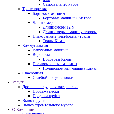
Самосвалы 20 кубов
Транспортная
Бортовые машины
Бортовые машины 6 метров
Длинномеры
Длинномеры 12 м
Длинномеры с манипулятором
Низкорамные платформы (тралы)
Тралы Камаз
Коммунальная
Вакуумные машины
Водовозы
Водовозы Камаз
Поливомоечные машины
Поливомоечная машина Камаз
Сваебойная
Сваебойные установки
Услуги
Доставка нерудных материалов
Продажа песка
Продажа щебня
Вывоз грунта
Вывоз строительного мусора
О Компании