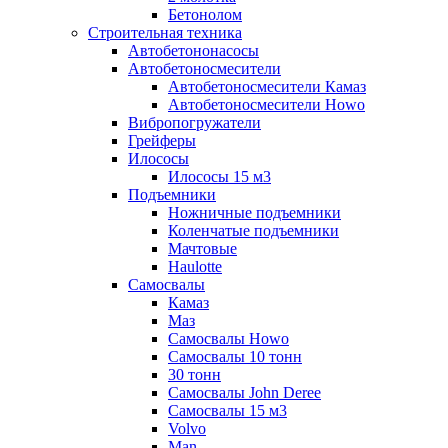
Бетонолом
Строительная техника
Автобетононасосы
Автобетоносмесители
Автобетоносмесители Камаз
Автобетоносмесители Howo
Вибропогружатели
Грейферы
Илососы
Илососы 15 м3
Подъемники
Ножничные подъемники
Коленчатые подъемники
Мачтовые
Haulotte
Самосвалы
Камаз
Маз
Самосвалы Howo
Самосвалы 10 тонн
30 тонн
Самосвалы John Deree
Самосвалы 15 м3
Volvo
Man