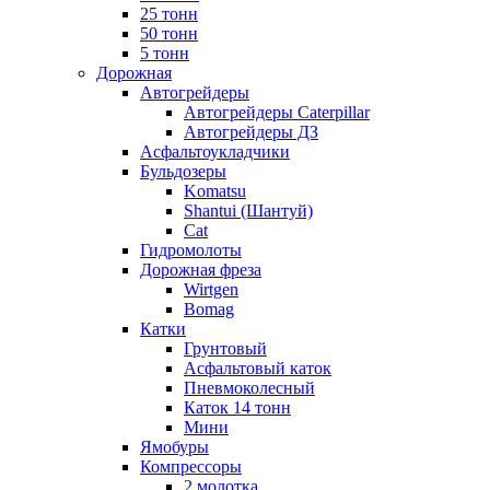
25 тонн
50 тонн
5 тонн
Дорожная
Автогрейдеры
Автогрейдеры Caterpillar
Автогрейдеры ДЗ
Асфальтоукладчики
Бульдозеры
Komatsu
Shantui (Шантуй)
Cat
Гидромолоты
Дорожная фреза
Wirtgen
Bomag
Катки
Грунтовый
Асфальтовый каток
Пневмоколесный
Каток 14 тонн
Мини
Ямобуры
Компрессоры
2 молотка