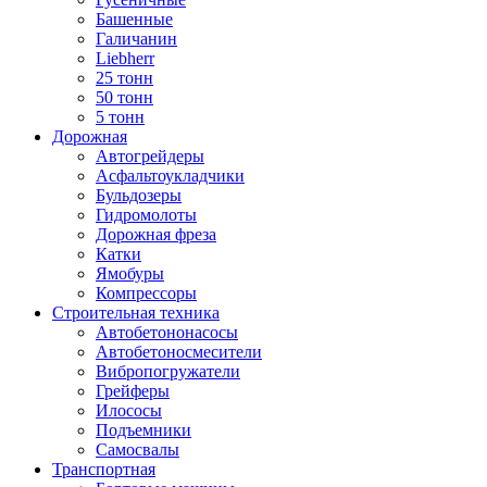
Башенные
Галичанин
Liebherr
25 тонн
50 тонн
5 тонн
Дорожная
Автогрейдеры
Асфальтоукладчики
Бульдозеры
Гидромолоты
Дорожная фреза
Катки
Ямобуры
Компрессоры
Строительная техника
Автобетононасосы
Автобетоносмесители
Вибропогружатели
Грейферы
Илососы
Подъемники
Самосвалы
Транспортная