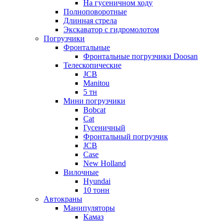
На гусеничном ходу
Полноповоротные
Длинная стрела
Экскаватор с гидромолотом
Погрузчики
Фронтальные
Фронтальные погрузчики Doosan
Телескопические
JCB
Manitou
5 тн
Мини погрузчики
Bobcat
Cat
Гусеничный
Фронтальный погрузчик
JCB
Case
New Holland
Вилочные
Hyundai
10 тонн
Автокраны
Манипуляторы
Камаз