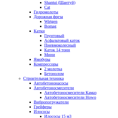
Shantui (Шантуй)
Cat
Гидромолоты
Дорожная фреза
Wirtgen
Bomag
Катки
Грунтовый
Асфальтовый каток
Пневмоколесный
Каток 14 тонн
Мини
Ямобуры
Компрессоры
2 молотка
Бетонолом
Строительная техника
Автобетононасосы
Автобетоносмесители
Автобетоносмесители Камаз
Автобетоносмесители Howo
Вибропогружатели
Грейферы
Илососы
Илососы 15 м3