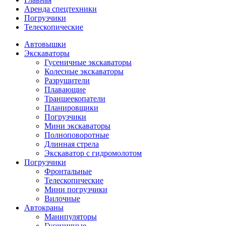
Аренда спецтехники
Погрузчики
Телескопические
Автовышки
Экскаваторы
Гусеничные экскаваторы
Колесные экскаваторы
Разрушители
Плавающие
Траншеекопатели
Планировщики
Погрузчики
Мини экскаваторы
Полноповоротные
Длинная стрела
Экскаватор с гидромолотом
Погрузчики
Фронтальные
Телескопические
Мини погрузчики
Вилочные
Автокраны
Манипуляторы
Гусеничные