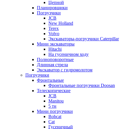
Цепной
Планировщики
Погрузчики
JCB
New Holland
Terex
Volvo
Экскаваторы-погрузчики Caterpillar
Мини экскаваторы
Hitachi
На гусеничном ходу
Полноповоротные
Длинная стрела
Экскаватор с гидромолотом
Погрузчики
Фронтальные
Фронтальные погрузчики Doosan
Телескопические
JCB
Manitou
5 тн
Мини погрузчики
Bobcat
Cat
Гусеничный