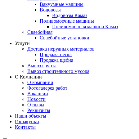
Вакуумные машины
Водовозы
Водовозы Камаз
Поливомоечные машины
Поливомоечная машина Камаз
Сваебойная
Сваебойные установки
Услуги
Доставка нерудных материалов
Продажа песка
Продажа щебня
Вывоз грунта
Вывоз строительного мусора
О Компании
О компании
Фотогалерея работ
Вакансии
Новости
Отзывы
Реквизиты
Наши объекты
Госзакупки
Контакты