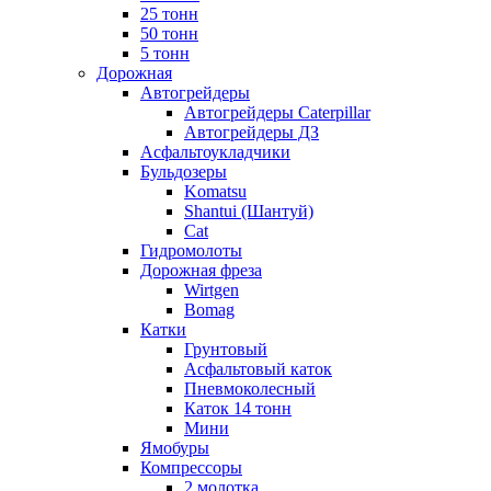
25 тонн
50 тонн
5 тонн
Дорожная
Автогрейдеры
Автогрейдеры Caterpillar
Автогрейдеры ДЗ
Асфальтоукладчики
Бульдозеры
Komatsu
Shantui (Шантуй)
Cat
Гидромолоты
Дорожная фреза
Wirtgen
Bomag
Катки
Грунтовый
Асфальтовый каток
Пневмоколесный
Каток 14 тонн
Мини
Ямобуры
Компрессоры
2 молотка