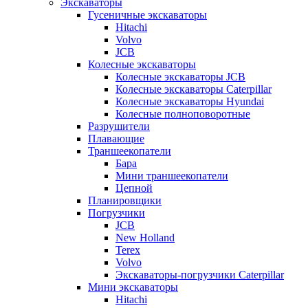
Экскаваторы
Гусеничные экскаваторы
Hitachi
Volvo
JCB
Колесные экскаваторы
Колесные экскаваторы JCB
Колесные экскаваторы Caterpillar
Колесные экскаваторы Hyundai
Колесные полноповоротные
Разрушители
Плавающие
Траншеекопатели
Бара
Мини траншеекопатели
Цепной
Планировщики
Погрузчики
JCB
New Holland
Terex
Volvo
Экскаваторы-погрузчики Caterpillar
Мини экскаваторы
Hitachi