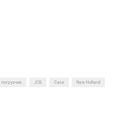
 погрузчик
JCB
Case
New Holland