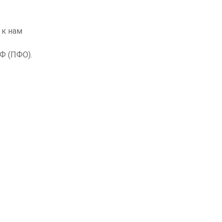
 к нам
Ф (ПФО).