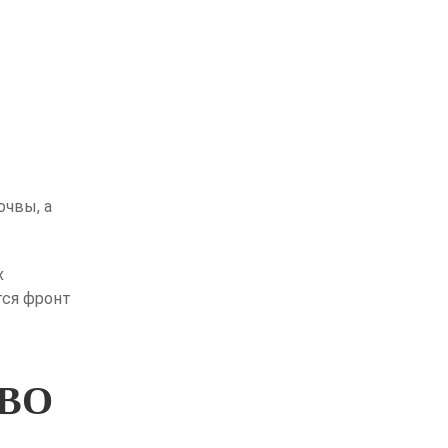
очвы, а
х
тся фронт
ТВО