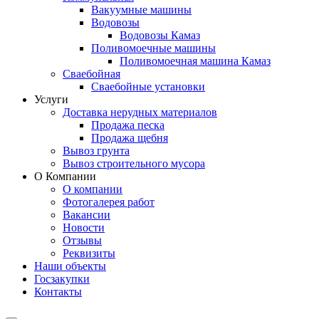
Вакуумные машины
Водовозы
Водовозы Камаз
Поливомоечные машины
Поливомоечная машина Камаз
Сваебойная
Сваебойные установки
Услуги
Доставка нерудных материалов
Продажа песка
Продажа щебня
Вывоз грунта
Вывоз строительного мусора
О Компании
О компании
Фотогалерея работ
Вакансии
Новости
Отзывы
Реквизиты
Наши объекты
Госзакупки
Контакты