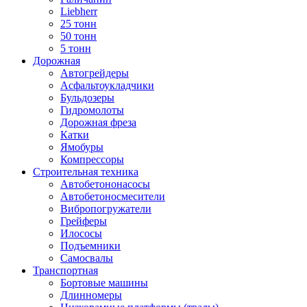
Liebherr
25 тонн
50 тонн
5 тонн
Дорожная
Автогрейдеры
Асфальтоукладчики
Бульдозеры
Гидромолоты
Дорожная фреза
Катки
Ямобуры
Компрессоры
Строительная техника
Автобетононасосы
Автобетоносмесители
Вибропогружатели
Грейферы
Илососы
Подъемники
Самосвалы
Транспортная
Бортовые машины
Длинномеры