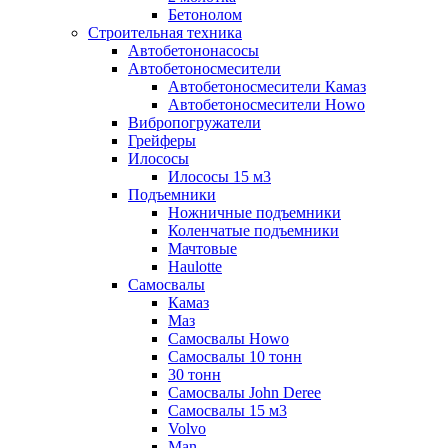
Бетонолом
Строительная техника
Автобетононасосы
Автобетоносмесители
Автобетоносмесители Камаз
Автобетоносмесители Howo
Вибропогружатели
Грейферы
Илососы
Илососы 15 м3
Подъемники
Ножничные подъемники
Коленчатые подъемники
Мачтовые
Haulotte
Самосвалы
Камаз
Маз
Самосвалы Howo
Самосвалы 10 тонн
30 тонн
Самосвалы John Deree
Самосвалы 15 м3
Volvo
Man