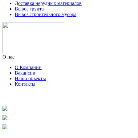
Доставка нерудных материалов
Вывоз грунта
Вывоз строительного мусора
О нас
О Компании
Вакансии
Наши объекты
Контакты
zakaz@msg-spectech.ru
8 495 135-41-41
8 905 553-33-75
8 963 600-76-01