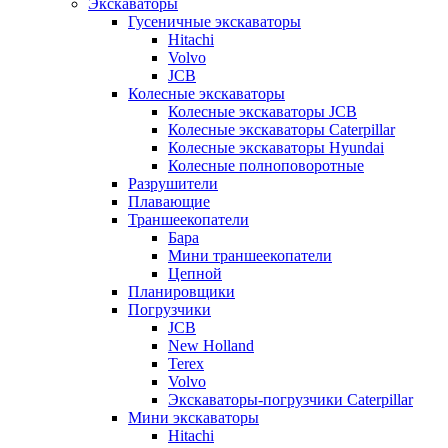
Экскаваторы
Гусеничные экскаваторы
Hitachi
Volvo
JCB
Колесные экскаваторы
Колесные экскаваторы JCB
Колесные экскаваторы Caterpillar
Колесные экскаваторы Hyundai
Колесные полноповоротные
Разрушители
Плавающие
Траншеекопатели
Бара
Мини траншеекопатели
Цепной
Планировщики
Погрузчики
JCB
New Holland
Terex
Volvo
Экскаваторы-погрузчики Caterpillar
Мини экскаваторы
Hitachi