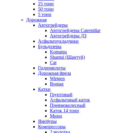
25 тонн
50 тонн
5 тонн
Дорожная
Автогрейдеры
Автогрейдеры Caterpillar
Автогрейдеры ДЗ
Асфальтоукладчики
Бульдозеры
Komatsu
Shantui (Шантуй)
Cat
Гидромолоты
Дорожная фреза
Wirtgen
Bomag
Катки
Грунтовый
Асфальтовый каток
Пневмоколесный
Каток 14 тонн
Мини
Ямобуры
Компрессоры
2 молотка