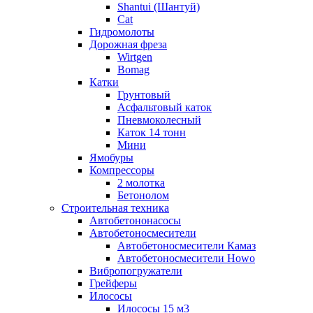
Shantui (Шантуй)
Cat
Гидромолоты
Дорожная фреза
Wirtgen
Bomag
Катки
Грунтовый
Асфальтовый каток
Пневмоколесный
Каток 14 тонн
Мини
Ямобуры
Компрессоры
2 молотка
Бетонолом
Строительная техника
Автобетононасосы
Автобетоносмесители
Автобетоносмесители Камаз
Автобетоносмесители Howo
Вибропогружатели
Грейферы
Илососы
Илососы 15 м3