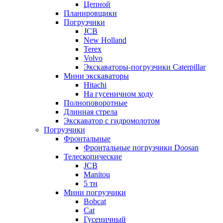
Цепной
Планировщики
Погрузчики
JCB
New Holland
Terex
Volvo
Экскаваторы-погрузчики Caterpillar
Мини экскаваторы
Hitachi
На гусеничном ходу
Полноповоротные
Длинная стрела
Экскаватор с гидромолотом
Погрузчики
Фронтальные
Фронтальные погрузчики Doosan
Телескопические
JCB
Manitou
5 тн
Мини погрузчики
Bobcat
Cat
Гусеничный