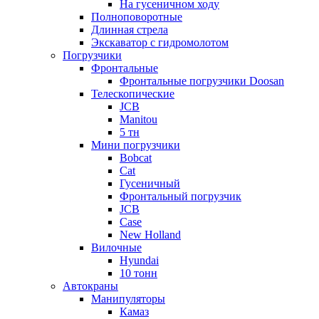
На гусеничном ходу
Полноповоротные
Длинная стрела
Экскаватор с гидромолотом
Погрузчики
Фронтальные
Фронтальные погрузчики Doosan
Телескопические
JCB
Manitou
5 тн
Мини погрузчики
Bobcat
Cat
Гусеничный
Фронтальный погрузчик
JCB
Case
New Holland
Вилочные
Hyundai
10 тонн
Автокраны
Манипуляторы
Камаз