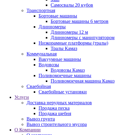
Самосвалы 20 кубов
Транспортная
Бортовые машины
Бортовые машины 6 метров
Длинномеры
Длинномеры 12 м
Длинномеры с манипулятором
Низкорамные платформы (тралы)
Тралы Камаз
Коммунальная
Вакуумные машины
Водовозы
Водовозы Камаз
Поливомоечные машины
Поливомоечная машина Камаз
Сваебойная
Сваебойные установки
Услуги
Доставка нерудных материалов
Продажа песка
Продажа щебня
Вывоз грунта
Вывоз строительного мусора
О Компании