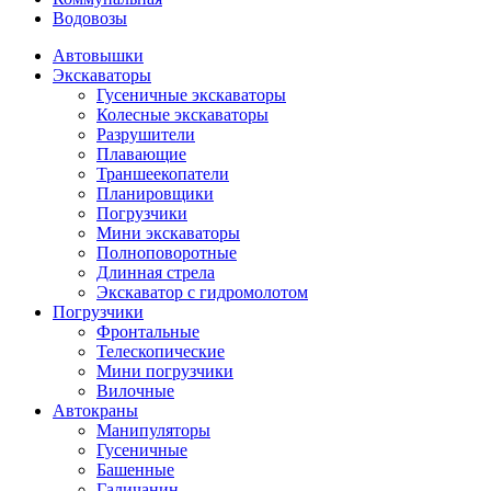
Водовозы
Автовышки
Экскаваторы
Гусеничные экскаваторы
Колесные экскаваторы
Разрушители
Плавающие
Траншеекопатели
Планировщики
Погрузчики
Мини экскаваторы
Полноповоротные
Длинная стрела
Экскаватор с гидромолотом
Погрузчики
Фронтальные
Телескопические
Мини погрузчики
Вилочные
Автокраны
Манипуляторы
Гусеничные
Башенные
Галичанин