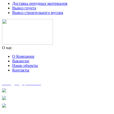
Доставка нерудных материалов
Вывоз грунта
Вывоз строительного мусора
О нас
О Компании
Вакансии
Наши объекты
Контакты
zakaz@msg-spectech.ru
8 495 135-41-41
8 905 553-33-75
8 963 600-76-01