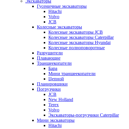
Экскаваторы
Гусеничные экскаваторы
Hitachi
Volvo
JCB
Колесные экскаваторы
Колесные экскаваторы JCB
Колесные экскаваторы Caterpillar
Колесные экскаваторы Hyundai
Колесные полноповоротные
Разрушители
Плавающие
Траншеекопатели
Бара
Мини траншеекопатели
Цепной
Планировщики
Погрузчики
JCB
New Holland
Terex
Volvo
Экскаваторы-погрузчики Caterpillar
Мини экскаваторы
Hitachi