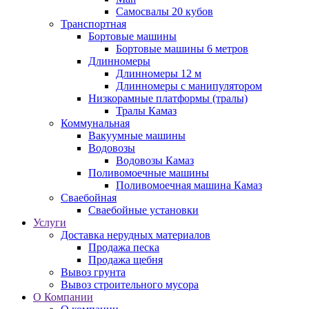
Самосвалы 20 кубов
Транспортная
Бортовые машины
Бортовые машины 6 метров
Длинномеры
Длинномеры 12 м
Длинномеры с манипулятором
Низкорамные платформы (тралы)
Тралы Камаз
Коммунальная
Вакуумные машины
Водовозы
Водовозы Камаз
Поливомоечные машины
Поливомоечная машина Камаз
Сваебойная
Сваебойные установки
Услуги
Доставка нерудных материалов
Продажа песка
Продажа щебня
Вывоз грунта
Вывоз строительного мусора
О Компании