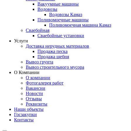
Вакуумные машины
Водовозы
Водовозы Камаз
Поливомоечные машины
Поливомоечная машина Камаз
Сваебойная
Сваебойные установки
Услуги
Доставка нерудных материалов
Продажа песка
Продажа щебня
Вывоз грунта
Вывоз строительного мусора
О Компании
О компании
Фотогалерея работ
Вакансии
Новости
Отзывы
Реквизиты
Наши объекты
Госзакупки
Контакты