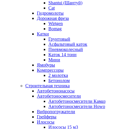
Shantui (Шантуй)
Cat
Гидромолоты
Дорожная фреза
Wirtgen
Bomag
Катки
Грунтовый
Асфальтовый каток
Пневмоколесный
Каток 14 тонн
Мини
Ямобуры
Компрессоры
2 молотка
Бетонолом
Строительная техника
Автобетононасосы
Автобетоносмесители
Автобетоносмесители Камаз
Автобетоносмесители Howo
Вибропогружатели
Грейферы
Илососы
Илососы 15 м3