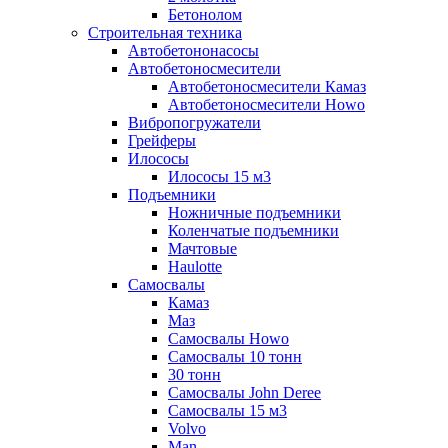
Бетонолом
Строительная техника
Автобетононасосы
Автобетоносмесители
Автобетоносмесители Камаз
Автобетоносмесители Howo
Вибропогружатели
Грейферы
Илососы
Илососы 15 м3
Подъемники
Ножничные подъемники
Коленчатые подъемники
Мачтовые
Haulotte
Самосвалы
Камаз
Маз
Самосвалы Howo
Самосвалы 10 тонн
30 тонн
Самосвалы John Deree
Самосвалы 15 м3
Volvo
Man