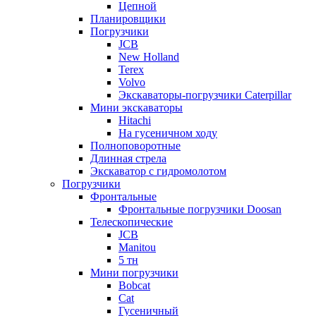
Цепной
Планировщики
Погрузчики
JCB
New Holland
Terex
Volvo
Экскаваторы-погрузчики Caterpillar
Мини экскаваторы
Hitachi
На гусеничном ходу
Полноповоротные
Длинная стрела
Экскаватор с гидромолотом
Погрузчики
Фронтальные
Фронтальные погрузчики Doosan
Телескопические
JCB
Manitou
5 тн
Мини погрузчики
Bobcat
Cat
Гусеничный