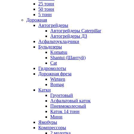
25 тонн
50 тонн
5 тонн
Дорожная
Автогрейдеры
Автогрейдеры Caterpillar
Автогрейдеры ДЗ
Асфальтоукладчики
Бульдозеры
Komatsu
Shantui (Шантуй)
Cat
Гидромолоты
Дорожная фреза
Wirtgen
Bomag
Катки
Грунтовый
Асфальтовый каток
Пневмоколесный
Каток 14 тонн
Мини
Ямобуры
Компрессоры
2 молотка