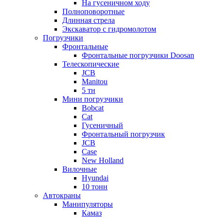
На гусеничном ходу
Полноповоротные
Длинная стрела
Экскаватор с гидромолотом
Погрузчики
Фронтальные
Фронтальные погрузчики Doosan
Телескопические
JCB
Manitou
5 тн
Мини погрузчики
Bobcat
Cat
Гусеничный
Фронтальный погрузчик
JCB
Case
New Holland
Вилочные
Hyundai
10 тонн
Автокраны
Манипуляторы
Камаз