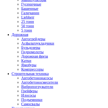
Гусеничные
Башенные
Галичанин
Liebherr
25 тонн
50 тонн
5 тонн
Дорожная
Автогрейдеры
Асфальтоукладчики
Бульдозеры
Гидромолоты
Дорожная фреза
Катки
Ямобуры
Компрессоры
Строительная техника
Автобетононасосы
Автобетоносмесители
Вибропогружатели
Грейферы
Илососы
Подъемники
Самосвалы