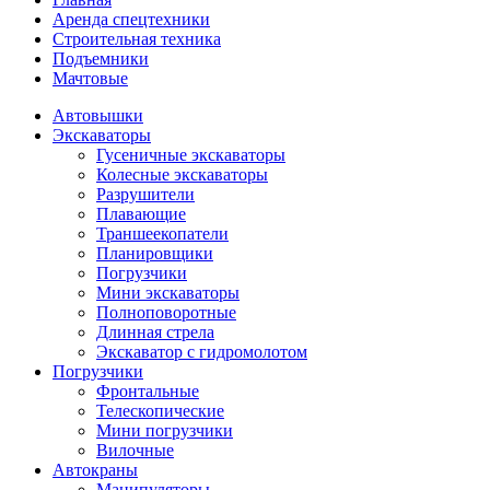
Аренда спецтехники
Строительная техника
Подъемники
Мачтовые
Автовышки
Экскаваторы
Гусеничные экскаваторы
Колесные экскаваторы
Разрушители
Плавающие
Траншеекопатели
Планировщики
Погрузчики
Мини экскаваторы
Полноповоротные
Длинная стрела
Экскаватор с гидромолотом
Погрузчики
Фронтальные
Телескопические
Мини погрузчики
Вилочные
Автокраны
Манипуляторы