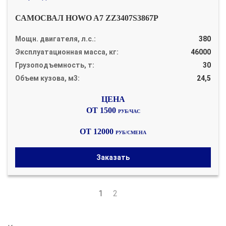
САМОСВАЛ HOWO A7 ZZ3407S3867P
Мощн. двигателя, л.с.:
380
Эксплуатационная масса, кг:
46000
Грузоподъемность, т:
30
Объем кузова, м3:
24,5
ОТ 1500
РУБ/ЧАС
ОТ 12000
РУБ/СМЕНА
Заказать
1
2