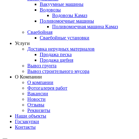
Вакуумные машины
Водовозы
Водовозы Камаз
Поливомоечные машины
Поливомоечная машина Камаз
Сваебойная
Сваебойные установки
Услуги
Доставка нерудных материалов
Продажа песка
Продажа щебня
Вывоз грунта
Вывоз строительного мусора
О Компании
О компании
Фотогалерея работ
Вакансии
Новости
Отзывы
Реквизиты
Наши объекты
Госзакупки
Контакты