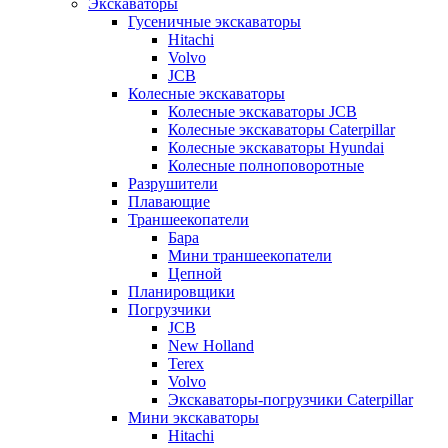
Экскаваторы
Гусеничные экскаваторы
Hitachi
Volvo
JCB
Колесные экскаваторы
Колесные экскаваторы JCB
Колесные экскаваторы Caterpillar
Колесные экскаваторы Hyundai
Колесные полноповоротные
Разрушители
Плавающие
Траншеекопатели
Бара
Мини траншеекопатели
Цепной
Планировщики
Погрузчики
JCB
New Holland
Terex
Volvo
Экскаваторы-погрузчики Caterpillar
Мини экскаваторы
Hitachi