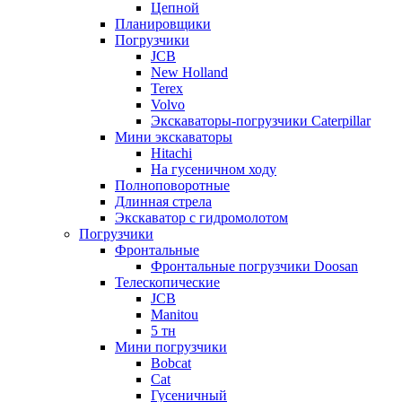
Цепной
Планировщики
Погрузчики
JCB
New Holland
Terex
Volvo
Экскаваторы-погрузчики Caterpillar
Мини экскаваторы
Hitachi
На гусеничном ходу
Полноповоротные
Длинная стрела
Экскаватор с гидромолотом
Погрузчики
Фронтальные
Фронтальные погрузчики Doosan
Телескопические
JCB
Manitou
5 тн
Мини погрузчики
Bobcat
Cat
Гусеничный