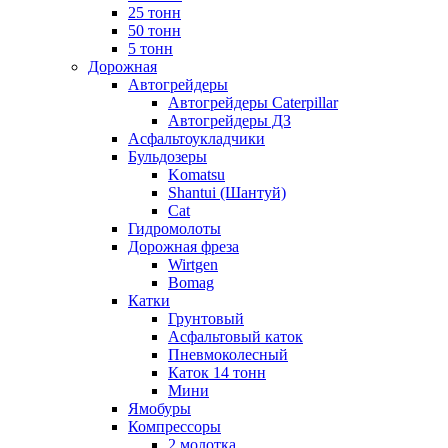
25 тонн
50 тонн
5 тонн
Дорожная
Автогрейдеры
Автогрейдеры Caterpillar
Автогрейдеры ДЗ
Асфальтоукладчики
Бульдозеры
Komatsu
Shantui (Шантуй)
Cat
Гидромолоты
Дорожная фреза
Wirtgen
Bomag
Катки
Грунтовый
Асфальтовый каток
Пневмоколесный
Каток 14 тонн
Мини
Ямобуры
Компрессоры
2 молотка