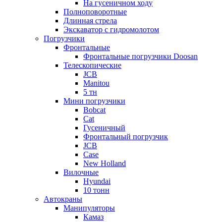
На гусеничном ходу
Полноповоротные
Длинная стрела
Экскаватор с гидромолотом
Погрузчики
Фронтальные
Фронтальные погрузчики Doosan
Телескопические
JCB
Manitou
5 тн
Мини погрузчики
Bobcat
Cat
Гусеничный
Фронтальный погрузчик
JCB
Case
New Holland
Вилочные
Hyundai
10 тонн
Автокраны
Манипуляторы
Камаз