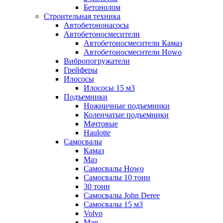
Бетонолом
Строительная техника
Автобетононасосы
Автобетоносмесители
Автобетоносмесители Камаз
Автобетоносмесители Howo
Вибропогружатели
Грейферы
Илососы
Илососы 15 м3
Подъемники
Ножничные подъемники
Коленчатые подъемники
Мачтовые
Haulotte
Самосвалы
Камаз
Маз
Самосвалы Howo
Самосвалы 10 тонн
30 тонн
Самосвалы John Deree
Самосвалы 15 м3
Volvo
Man