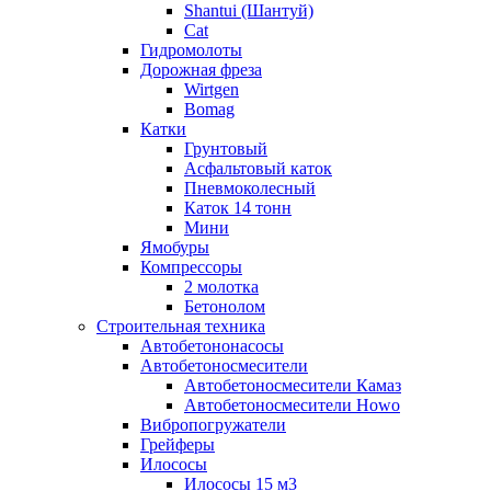
Shantui (Шантуй)
Cat
Гидромолоты
Дорожная фреза
Wirtgen
Bomag
Катки
Грунтовый
Асфальтовый каток
Пневмоколесный
Каток 14 тонн
Мини
Ямобуры
Компрессоры
2 молотка
Бетонолом
Строительная техника
Автобетононасосы
Автобетоносмесители
Автобетоносмесители Камаз
Автобетоносмесители Howo
Вибропогружатели
Грейферы
Илососы
Илососы 15 м3