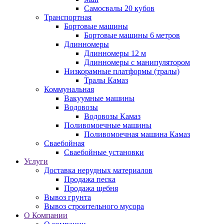
Самосвалы 20 кубов
Транспортная
Бортовые машины
Бортовые машины 6 метров
Длинномеры
Длинномеры 12 м
Длинномеры с манипулятором
Низкорамные платформы (тралы)
Тралы Камаз
Коммунальная
Вакуумные машины
Водовозы
Водовозы Камаз
Поливомоечные машины
Поливомоечная машина Камаз
Сваебойная
Сваебойные установки
Услуги
Доставка нерудных материалов
Продажа песка
Продажа щебня
Вывоз грунта
Вывоз строительного мусора
О Компании