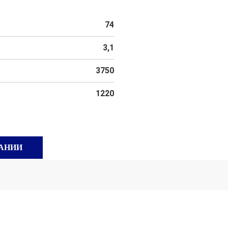
74
3,1
3750
1220
АНИИ