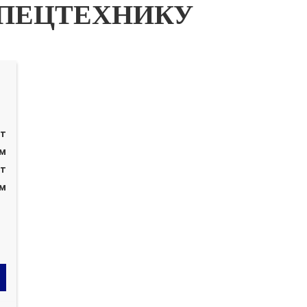
ПЕЦТЕХНИКУ
 т
 м
 т
 м