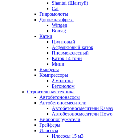
Shantui (Шантуй)
Cat
Гидромолоты
Дорожная фреза
Wirtgen
Bomag
Катки
Грунтовый
Асфальтовый каток
Пневмоколесный
Каток 14 тонн
Мини
Ямобуры
Компрессоры
2 молотка
Бетонолом
Строительная техника
Автобетононасосы
Автобетоносмесители
Автобетоносмесители Камаз
Автобетоносмесители Howo
Вибропогружатели
Грейферы
Илососы
Илососы 15 м3