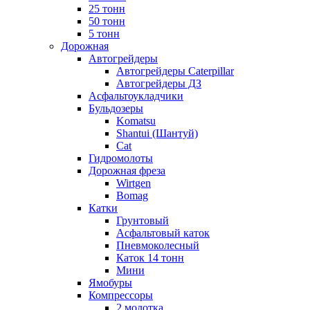
25 тонн
50 тонн
5 тонн
Дорожная
Автогрейдеры
Автогрейдеры Caterpillar
Автогрейдеры ДЗ
Асфальтоукладчики
Бульдозеры
Komatsu
Shantui (Шантуй)
Cat
Гидромолоты
Дорожная фреза
Wirtgen
Bomag
Катки
Грунтовый
Асфальтовый каток
Пневмоколесный
Каток 14 тонн
Мини
Ямобуры
Компрессоры
2 молотка