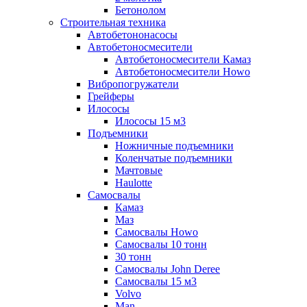
Бетонолом
Строительная техника
Автобетононасосы
Автобетоносмесители
Автобетоносмесители Камаз
Автобетоносмесители Howo
Вибропогружатели
Грейферы
Илососы
Илососы 15 м3
Подъемники
Ножничные подъемники
Коленчатые подъемники
Мачтовые
Haulotte
Самосвалы
Камаз
Маз
Самосвалы Howo
Самосвалы 10 тонн
30 тонн
Самосвалы John Deree
Самосвалы 15 м3
Volvo
Man