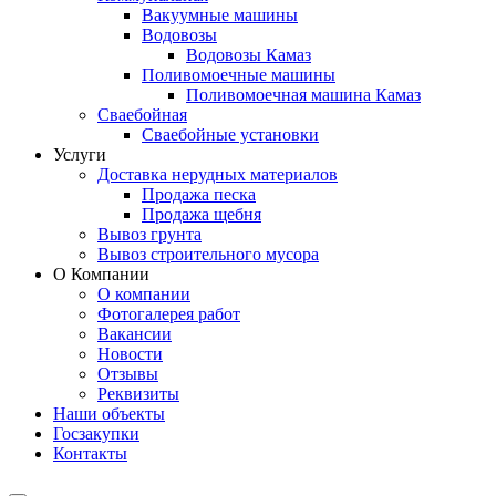
Вакуумные машины
Водовозы
Водовозы Камаз
Поливомоечные машины
Поливомоечная машина Камаз
Сваебойная
Сваебойные установки
Услуги
Доставка нерудных материалов
Продажа песка
Продажа щебня
Вывоз грунта
Вывоз строительного мусора
О Компании
О компании
Фотогалерея работ
Вакансии
Новости
Отзывы
Реквизиты
Наши объекты
Госзакупки
Контакты