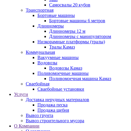
Самосвалы 20 кубов
Транспортная
Бортовые машины
Бортовые машины 6 метров
Длинномеры
Длинномеры 12 м
Длинномеры с манипулятором
Низкорамные платформы (тралы)
Тралы Камаз
Коммунальная
Вакуумные машины
Водовозы
Водовозы Камаз
Поливомоечные машины
Поливомоечная машина Камаз
Сваебойная
Сваебойные установки
Услуги
Доставка нерудных материалов
Продажа песка
Продажа щебня
Вывоз грунта
Вывоз строительного мусора
О Компании