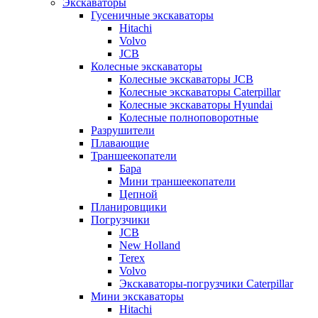
Экскаваторы
Гусеничные экскаваторы
Hitachi
Volvo
JCB
Колесные экскаваторы
Колесные экскаваторы JCB
Колесные экскаваторы Caterpillar
Колесные экскаваторы Hyundai
Колесные полноповоротные
Разрушители
Плавающие
Траншеекопатели
Бара
Мини траншеекопатели
Цепной
Планировщики
Погрузчики
JCB
New Holland
Terex
Volvo
Экскаваторы-погрузчики Caterpillar
Мини экскаваторы
Hitachi