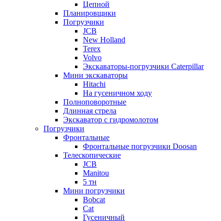
Цепной
Планировщики
Погрузчики
JCB
New Holland
Terex
Volvo
Экскаваторы-погрузчики Caterpillar
Мини экскаваторы
Hitachi
На гусеничном ходу
Полноповоротные
Длинная стрела
Экскаватор с гидромолотом
Погрузчики
Фронтальные
Фронтальные погрузчики Doosan
Телескопические
JCB
Manitou
5 тн
Мини погрузчики
Bobcat
Cat
Гусеничный