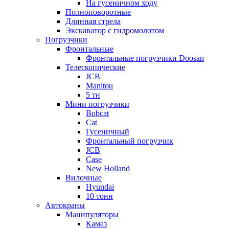
На гусеничном ходу
Полноповоротные
Длинная стрела
Экскаватор с гидромолотом
Погрузчики
Фронтальные
Фронтальные погрузчики Doosan
Телескопические
JCB
Manitou
5 тн
Мини погрузчики
Bobcat
Cat
Гусеничный
Фронтальный погрузчик
JCB
Case
New Holland
Вилочные
Hyundai
10 тонн
Автокраны
Манипуляторы
Камаз