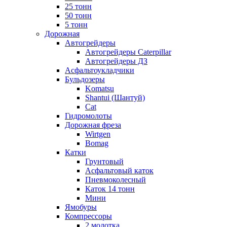
25 тонн
50 тонн
5 тонн
Дорожная
Автогрейдеры
Автогрейдеры Caterpillar
Автогрейдеры ДЗ
Асфальтоукладчики
Бульдозеры
Komatsu
Shantui (Шантуй)
Cat
Гидромолоты
Дорожная фреза
Wirtgen
Bomag
Катки
Грунтовый
Асфальтовый каток
Пневмоколесный
Каток 14 тонн
Мини
Ямобуры
Компрессоры
2 молотка