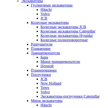
Экскаваторы
Гусеничные экскаваторы
Hitachi
Volvo
JCB
Колесные экскаваторы
Колесные экскаваторы JCB
Колесные экскаваторы Caterpillar
Колесные экскаваторы Hyundai
Колесные полноповоротные
Разрушители
Плавающие
Траншеекопатели
Бара
Мини траншеекопатели
Цепной
Планировщики
Погрузчики
JCB
New Holland
Terex
Volvo
Экскаваторы-погрузчики Caterpillar
Мини экскаваторы
Hitachi