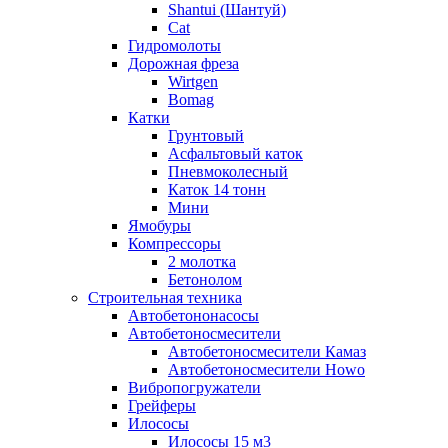
Shantui (Шантуй)
Cat
Гидромолоты
Дорожная фреза
Wirtgen
Bomag
Катки
Грунтовый
Асфальтовый каток
Пневмоколесный
Каток 14 тонн
Мини
Ямобуры
Компрессоры
2 молотка
Бетонолом
Строительная техника
Автобетононасосы
Автобетоносмесители
Автобетоносмесители Камаз
Автобетоносмесители Howo
Вибропогружатели
Грейферы
Илососы
Илососы 15 м3