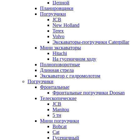
Цепной
Планировщики
Погрузчики
JCB
New Holland
Terex
Volvo
Экскаваторы-погрузчики Caterpillar
Мини экскаваторы
Hitachi
На гусеничном ходу
Полноповоротные
Длинная стрела
Экскаватор с гидромолотом
Погрузчики
Фронтальные
Фронтальные погрузчики Doosan
Телескопические
JCB
Manitou
5 тн
Мини погрузчики
Bobcat
Cat
Гусеничный