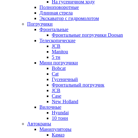
На гусеничном ходу
Полноповоротные
Длинная стрела
Экскаватор с гидромолотом
Погрузчики
Фронтальные
Фронтальные погрузчики Doosan
Телескопические
JCB
Manitou
5 тн
Мини погрузчики
Bobcat
Cat
Гусеничный
Фронтальный погрузчик
JCB
Case
New Holland
Вилочные
Hyundai
10 тонн
Автокраны
Манипуляторы
Камаз