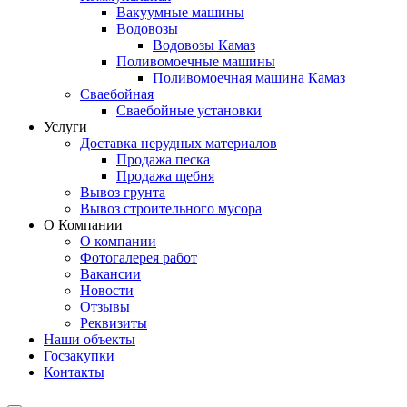
Вакуумные машины
Водовозы
Водовозы Камаз
Поливомоечные машины
Поливомоечная машина Камаз
Сваебойная
Сваебойные установки
Услуги
Доставка нерудных материалов
Продажа песка
Продажа щебня
Вывоз грунта
Вывоз строительного мусора
О Компании
О компании
Фотогалерея работ
Вакансии
Новости
Отзывы
Реквизиты
Наши объекты
Госзакупки
Контакты