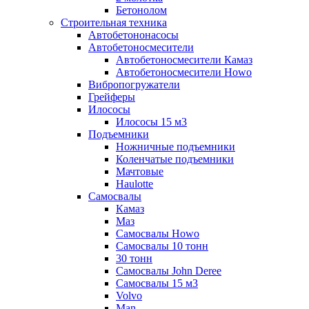
Бетонолом
Строительная техника
Автобетононасосы
Автобетоносмесители
Автобетоносмесители Камаз
Автобетоносмесители Howo
Вибропогружатели
Грейферы
Илососы
Илососы 15 м3
Подъемники
Ножничные подъемники
Коленчатые подъемники
Мачтовые
Haulotte
Самосвалы
Камаз
Маз
Самосвалы Howo
Самосвалы 10 тонн
30 тонн
Самосвалы John Deree
Самосвалы 15 м3
Volvo
Man