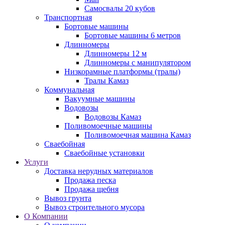
Самосвалы 20 кубов
Транспортная
Бортовые машины
Бортовые машины 6 метров
Длинномеры
Длинномеры 12 м
Длинномеры с манипулятором
Низкорамные платформы (тралы)
Тралы Камаз
Коммунальная
Вакуумные машины
Водовозы
Водовозы Камаз
Поливомоечные машины
Поливомоечная машина Камаз
Сваебойная
Сваебойные установки
Услуги
Доставка нерудных материалов
Продажа песка
Продажа щебня
Вывоз грунта
Вывоз строительного мусора
О Компании