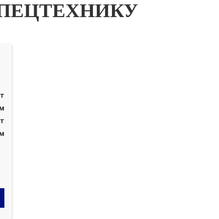
ПЕЦТЕХНИКУ
 т
 м
 т
 м