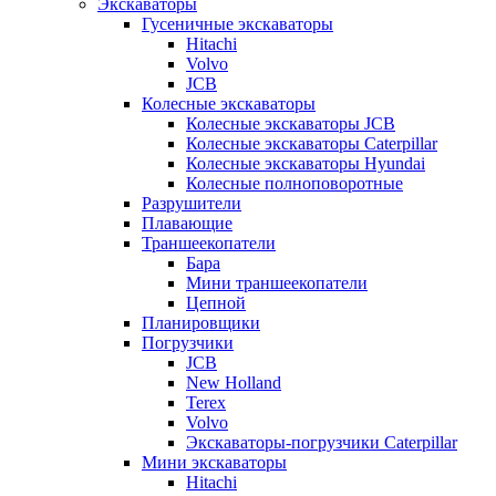
Экскаваторы
Гусеничные экскаваторы
Hitachi
Volvo
JCB
Колесные экскаваторы
Колесные экскаваторы JCB
Колесные экскаваторы Caterpillar
Колесные экскаваторы Hyundai
Колесные полноповоротные
Разрушители
Плавающие
Траншеекопатели
Бара
Мини траншеекопатели
Цепной
Планировщики
Погрузчики
JCB
New Holland
Terex
Volvo
Экскаваторы-погрузчики Caterpillar
Мини экскаваторы
Hitachi