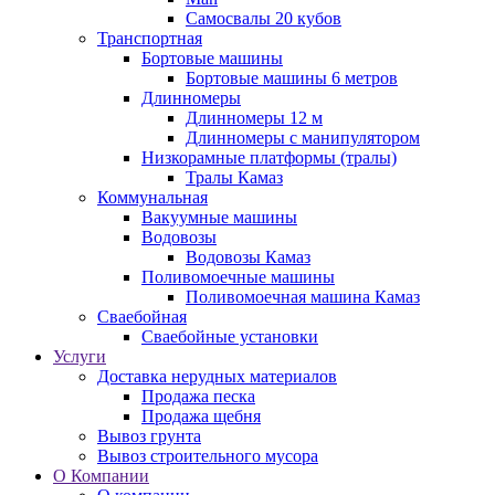
Самосвалы 20 кубов
Транспортная
Бортовые машины
Бортовые машины 6 метров
Длинномеры
Длинномеры 12 м
Длинномеры с манипулятором
Низкорамные платформы (тралы)
Тралы Камаз
Коммунальная
Вакуумные машины
Водовозы
Водовозы Камаз
Поливомоечные машины
Поливомоечная машина Камаз
Сваебойная
Сваебойные установки
Услуги
Доставка нерудных материалов
Продажа песка
Продажа щебня
Вывоз грунта
Вывоз строительного мусора
О Компании