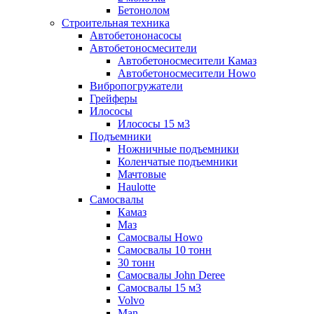
Бетонолом
Строительная техника
Автобетононасосы
Автобетоносмесители
Автобетоносмесители Камаз
Автобетоносмесители Howo
Вибропогружатели
Грейферы
Илососы
Илососы 15 м3
Подъемники
Ножничные подъемники
Коленчатые подъемники
Мачтовые
Haulotte
Самосвалы
Камаз
Маз
Самосвалы Howo
Самосвалы 10 тонн
30 тонн
Самосвалы John Deree
Самосвалы 15 м3
Volvo
Man