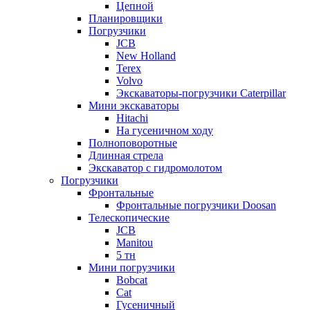
Цепной
Планировщики
Погрузчики
JCB
New Holland
Terex
Volvo
Экскаваторы-погрузчики Caterpillar
Мини экскаваторы
Hitachi
На гусеничном ходу
Полноповоротные
Длинная стрела
Экскаватор с гидромолотом
Погрузчики
Фронтальные
Фронтальные погрузчики Doosan
Телескопические
JCB
Manitou
5 тн
Мини погрузчики
Bobcat
Cat
Гусеничный