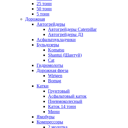
25 тонн
50 тонн
5 тонн
Дорожная
Автогрейдеры
Автогрейдеры Caterpillar
Автогрейдеры ДЗ
Асфальтоукладчики
Бульдозеры
Komatsu
Shantui (Шантуй)
Cat
Гидромолоты
Дорожная фреза
Wirtgen
Bomag
Катки
Грунтовый
Асфальтовый каток
Пневмоколесный
Каток 14 тонн
Мини
Ямобуры
Компрессоры
2 молотка