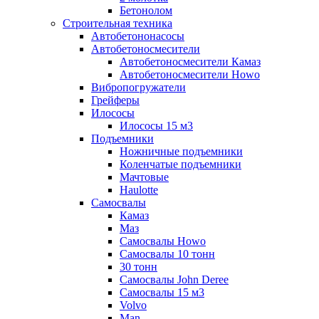
Бетонолом
Строительная техника
Автобетононасосы
Автобетоносмесители
Автобетоносмесители Камаз
Автобетоносмесители Howo
Вибропогружатели
Грейферы
Илососы
Илососы 15 м3
Подъемники
Ножничные подъемники
Коленчатые подъемники
Мачтовые
Haulotte
Самосвалы
Камаз
Маз
Самосвалы Howo
Самосвалы 10 тонн
30 тонн
Самосвалы John Deree
Самосвалы 15 м3
Volvo
Man