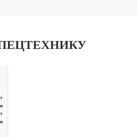
ПЕЦТЕХНИКУ
 т
 м
 т
 м