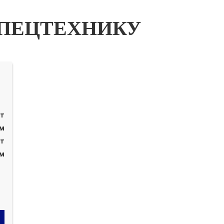
ПЕЦТЕХНИКУ
 т
 м
 т
 м