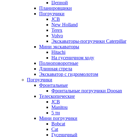
Цепной
Планировщики
Погрузчики
JCB
New Holland
Terex
Volvo
Экскаваторы-погрузчики Caterpillar
Мини экскаваторы
Hitachi
На гусеничном ходу
Полноповоротные
Длинная стрела
Экскаватор с гидромолотом
Погрузчики
Фронтальные
Фронтальные погрузчики Doosan
Телескопические
JCB
Manitou
5 тн
Мини погрузчики
Bobcat
Cat
Гусеничный