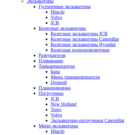
Экскаваторы
Гусеничные экскаваторы
Hitachi
Volvo
JCB
Колесные экскаваторы
Колесные экскаваторы JCB
Колесные экскаваторы Caterpillar
Колесные экскаваторы Hyundai
Колесные полноповоротные
Разрушители
Плавающие
Траншеекопатели
Бара
Мини траншеекопатели
Цепной
Планировщики
Погрузчики
JCB
New Holland
Terex
Volvo
Экскаваторы-погрузчики Caterpillar
Мини экскаваторы
Hitachi