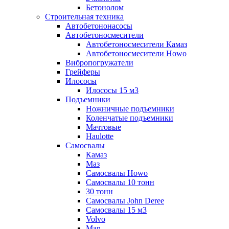
Бетонолом
Строительная техника
Автобетононасосы
Автобетоносмесители
Автобетоносмесители Камаз
Автобетоносмесители Howo
Вибропогружатели
Грейферы
Илососы
Илососы 15 м3
Подъемники
Ножничные подъемники
Коленчатые подъемники
Мачтовые
Haulotte
Самосвалы
Камаз
Маз
Самосвалы Howo
Самосвалы 10 тонн
30 тонн
Самосвалы John Deree
Самосвалы 15 м3
Volvo
Man