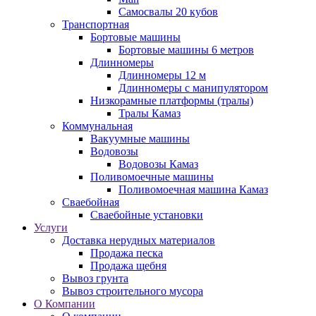
Самосвалы 20 кубов
Транспортная
Бортовые машины
Бортовые машины 6 метров
Длинномеры
Длинномеры 12 м
Длинномеры с манипулятором
Низкорамные платформы (тралы)
Тралы Камаз
Коммунальная
Вакуумные машины
Водовозы
Водовозы Камаз
Поливомоечные машины
Поливомоечная машина Камаз
Сваебойная
Сваебойные установки
Услуги
Доставка нерудных материалов
Продажа песка
Продажа щебня
Вывоз грунта
Вывоз строительного мусора
О Компании