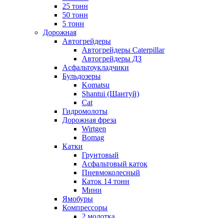
25 тонн
50 тонн
5 тонн
Дорожная
Автогрейдеры
Автогрейдеры Caterpillar
Автогрейдеры ДЗ
Асфальтоукладчики
Бульдозеры
Komatsu
Shantui (Шантуй)
Cat
Гидромолоты
Дорожная фреза
Wirtgen
Bomag
Катки
Грунтовый
Асфальтовый каток
Пневмоколесный
Каток 14 тонн
Мини
Ямобуры
Компрессоры
2 молотка