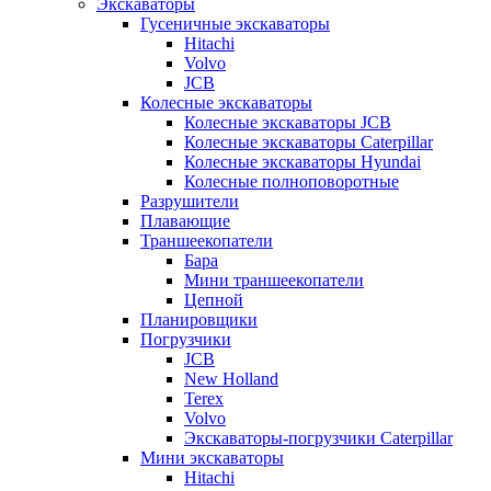
Экскаваторы
Гусеничные экскаваторы
Hitachi
Volvo
JCB
Колесные экскаваторы
Колесные экскаваторы JCB
Колесные экскаваторы Caterpillar
Колесные экскаваторы Hyundai
Колесные полноповоротные
Разрушители
Плавающие
Траншеекопатели
Бара
Мини траншеекопатели
Цепной
Планировщики
Погрузчики
JCB
New Holland
Terex
Volvo
Экскаваторы-погрузчики Caterpillar
Мини экскаваторы
Hitachi