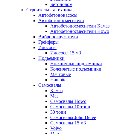
Бетонолом
Строительная техника
Автобетононасосы
Автобетоносмесители
Автобетоносмесители Камаз
Автобетоносмесители Howo
Вибропогружатели
Грейферы
Илососы
Илососы 15 м3
Подъемники
Ножничные подъемники
Коленчатые подъемники
Мачтовые
Haulotte
Самосвалы
Камаз
Маз
Самосвалы Howo
Самосвалы 10 тонн
30 тонн
Самосвалы John Deree
Самосвалы 15 м3
Volvo
Man