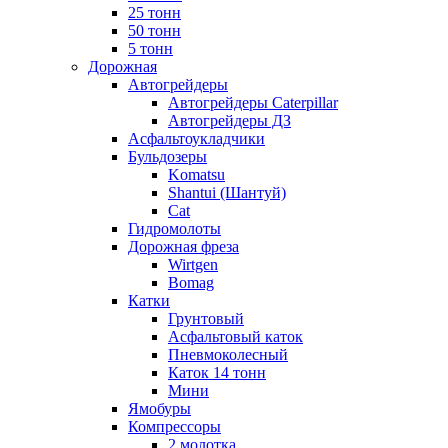
25 тонн
50 тонн
5 тонн
Дорожная
Автогрейдеры
Автогрейдеры Caterpillar
Автогрейдеры ДЗ
Асфальтоукладчики
Бульдозеры
Komatsu
Shantui (Шантуй)
Cat
Гидромолоты
Дорожная фреза
Wirtgen
Bomag
Катки
Грунтовый
Асфальтовый каток
Пневмоколесный
Каток 14 тонн
Мини
Ямобуры
Компрессоры
2 молотка