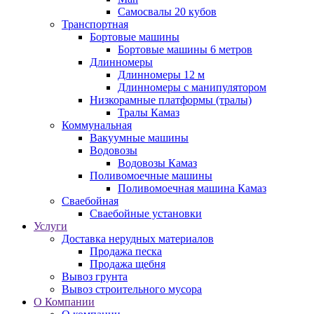
Самосвалы 20 кубов
Транспортная
Бортовые машины
Бортовые машины 6 метров
Длинномеры
Длинномеры 12 м
Длинномеры с манипулятором
Низкорамные платформы (тралы)
Тралы Камаз
Коммунальная
Вакуумные машины
Водовозы
Водовозы Камаз
Поливомоечные машины
Поливомоечная машина Камаз
Сваебойная
Сваебойные установки
Услуги
Доставка нерудных материалов
Продажа песка
Продажа щебня
Вывоз грунта
Вывоз строительного мусора
О Компании