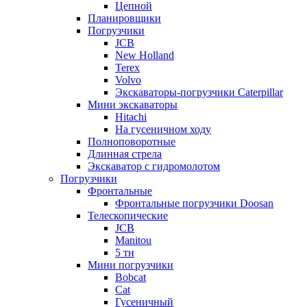
Цепной
Планировщики
Погрузчики
JCB
New Holland
Terex
Volvo
Экскаваторы-погрузчики Caterpillar
Мини экскаваторы
Hitachi
На гусеничном ходу
Полноповоротные
Длинная стрела
Экскаватор с гидромолотом
Погрузчики
Фронтальные
Фронтальные погрузчики Doosan
Телескопические
JCB
Manitou
5 тн
Мини погрузчики
Bobcat
Cat
Гусеничный