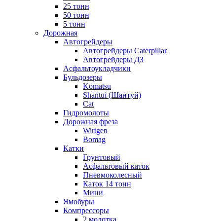
25 тонн
50 тонн
5 тонн
Дорожная
Автогрейдеры
Автогрейдеры Caterpillar
Автогрейдеры ДЗ
Асфальтоукладчики
Бульдозеры
Komatsu
Shantui (Шантуй)
Cat
Гидромолоты
Дорожная фреза
Wirtgen
Bomag
Катки
Грунтовый
Асфальтовый каток
Пневмоколесный
Каток 14 тонн
Мини
Ямобуры
Компрессоры
2 молотка