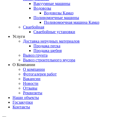
Вакуумные машины
Водовозы
Водовозы Камаз
Поливомоечные машины
Поливомоечная машина Камаз
Сваебойная
Сваебойные установки
Услуги
Доставка нерудных материалов
Продажа песка
Продажа щебня
Вывоз грунта
Вывоз строительного мусора
О Компании
О компании
Фотогалерея работ
Вакансии
Новости
Отзывы
Реквизиты
Наши объекты
Госзакупки
Контакты