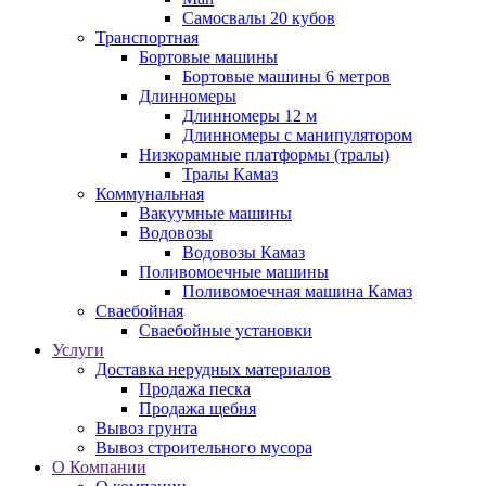
Самосвалы 20 кубов
Транспортная
Бортовые машины
Бортовые машины 6 метров
Длинномеры
Длинномеры 12 м
Длинномеры с манипулятором
Низкорамные платформы (тралы)
Тралы Камаз
Коммунальная
Вакуумные машины
Водовозы
Водовозы Камаз
Поливомоечные машины
Поливомоечная машина Камаз
Сваебойная
Сваебойные установки
Услуги
Доставка нерудных материалов
Продажа песка
Продажа щебня
Вывоз грунта
Вывоз строительного мусора
О Компании