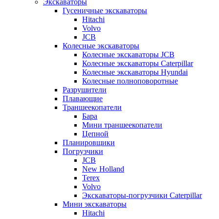
Экскаваторы
Гусеничные экскаваторы
Hitachi
Volvo
JCB
Колесные экскаваторы
Колесные экскаваторы JCB
Колесные экскаваторы Caterpillar
Колесные экскаваторы Hyundai
Колесные полноповоротные
Разрушители
Плавающие
Траншеекопатели
Бара
Мини траншеекопатели
Цепной
Планировщики
Погрузчики
JCB
New Holland
Terex
Volvo
Экскаваторы-погрузчики Caterpillar
Мини экскаваторы
Hitachi