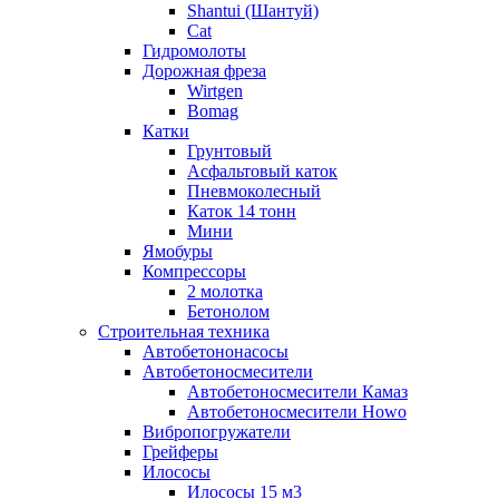
Shantui (Шантуй)
Cat
Гидромолоты
Дорожная фреза
Wirtgen
Bomag
Катки
Грунтовый
Асфальтовый каток
Пневмоколесный
Каток 14 тонн
Мини
Ямобуры
Компрессоры
2 молотка
Бетонолом
Строительная техника
Автобетононасосы
Автобетоносмесители
Автобетоносмесители Камаз
Автобетоносмесители Howo
Вибропогружатели
Грейферы
Илососы
Илососы 15 м3