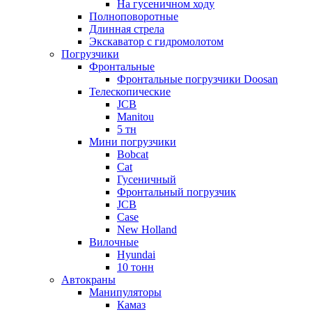
На гусеничном ходу
Полноповоротные
Длинная стрела
Экскаватор с гидромолотом
Погрузчики
Фронтальные
Фронтальные погрузчики Doosan
Телескопические
JCB
Manitou
5 тн
Мини погрузчики
Bobcat
Cat
Гусеничный
Фронтальный погрузчик
JCB
Case
New Holland
Вилочные
Hyundai
10 тонн
Автокраны
Манипуляторы
Камаз