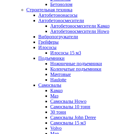
Бетонолом
Строительная техника
Автобетононасосы
Автобетоносмесители
Автобетоносмесители Камаз
Автобетоносмесители Howo
Вибропогружатели
Грейферы
Илососы
Илососы 15 м3
Подъемники
Ножничные подъемники
Коленчатые подъемники
Мачтовые
Haulotte
Самосвалы
Камаз
Маз
Самосвалы Howo
Самосвалы 10 тонн
30 тонн
Самосвалы John Deree
Самосвалы 15 м3
Volvo
Man