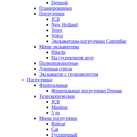
Цепной
Планировщики
Погрузчики
JCB
New Holland
Terex
Volvo
Экскаваторы-погрузчики Caterpillar
Мини экскаваторы
Hitachi
На гусеничном ходу
Полноповоротные
Длинная стрела
Экскаватор с гидромолотом
Погрузчики
Фронтальные
Фронтальные погрузчики Doosan
Телескопические
JCB
Manitou
5 тн
Мини погрузчики
Bobcat
Cat
Гусеничный