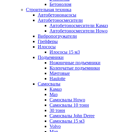
Бетонолом
Строительная техника
Автобетононасосы
Автобетоносмесители
Автобетоносмесители Камаз
Автобетоносмесители Howo
Вибропогружатели
Грейферы
Илососы
Илососы 15 м3
Подъемники
Ножничные подъемники
Коленчатые подъемники
Мачтовые
Haulotte
Самосвалы
Камаз
Маз
Самосвалы Howo
Самосвалы 10 тонн
30 тонн
Самосвалы John Deree
Самосвалы 15 м3
Volvo
Man