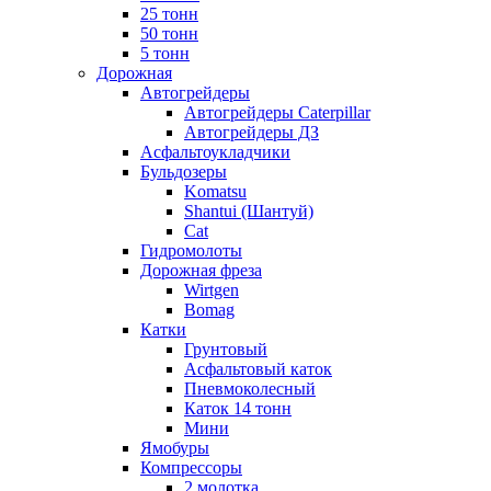
25 тонн
50 тонн
5 тонн
Дорожная
Автогрейдеры
Автогрейдеры Caterpillar
Автогрейдеры ДЗ
Асфальтоукладчики
Бульдозеры
Komatsu
Shantui (Шантуй)
Cat
Гидромолоты
Дорожная фреза
Wirtgen
Bomag
Катки
Грунтовый
Асфальтовый каток
Пневмоколесный
Каток 14 тонн
Мини
Ямобуры
Компрессоры
2 молотка