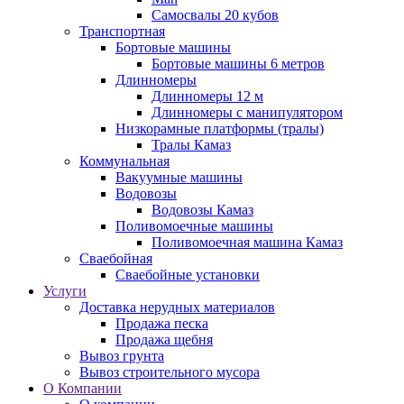
Самосвалы 20 кубов
Транспортная
Бортовые машины
Бортовые машины 6 метров
Длинномеры
Длинномеры 12 м
Длинномеры с манипулятором
Низкорамные платформы (тралы)
Тралы Камаз
Коммунальная
Вакуумные машины
Водовозы
Водовозы Камаз
Поливомоечные машины
Поливомоечная машина Камаз
Сваебойная
Сваебойные установки
Услуги
Доставка нерудных материалов
Продажа песка
Продажа щебня
Вывоз грунта
Вывоз строительного мусора
О Компании