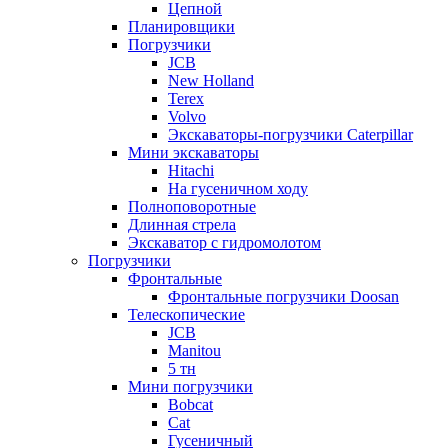
Цепной
Планировщики
Погрузчики
JCB
New Holland
Terex
Volvo
Экскаваторы-погрузчики Caterpillar
Мини экскаваторы
Hitachi
На гусеничном ходу
Полноповоротные
Длинная стрела
Экскаватор с гидромолотом
Погрузчики
Фронтальные
Фронтальные погрузчики Doosan
Телескопические
JCB
Manitou
5 тн
Мини погрузчики
Bobcat
Cat
Гусеничный