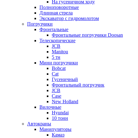
На гусеничном ходу
Полноповоротные
Длинная стрела
Экскаватор с гидромолотом
Погрузчики
Фронтальные
Фронтальные погрузчики Doosan
Телескопические
JCB
Manitou
5 тн
Мини погрузчики
Bobcat
Cat
Гусеничный
Фронтальный погрузчик
JCB
Case
New Holland
Вилочные
Hyundai
10 тонн
Автокраны
Манипуляторы
Камаз