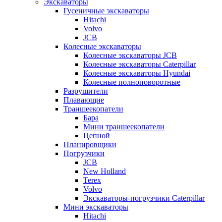
Экскаваторы
Гусеничные экскаваторы
Hitachi
Volvo
JCB
Колесные экскаваторы
Колесные экскаваторы JCB
Колесные экскаваторы Caterpillar
Колесные экскаваторы Hyundai
Колесные полноповоротные
Разрушители
Плавающие
Траншеекопатели
Бара
Мини траншеекопатели
Цепной
Планировщики
Погрузчики
JCB
New Holland
Terex
Volvo
Экскаваторы-погрузчики Caterpillar
Мини экскаваторы
Hitachi