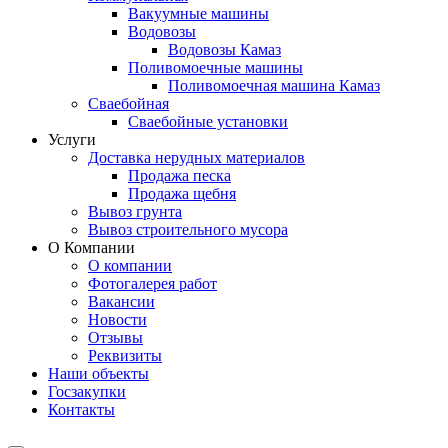
Вакуумные машины
Водовозы
Водовозы Камаз
Поливомоечные машины
Поливомоечная машина Камаз
Сваебойная
Сваебойные установки
Услуги
Доставка нерудных материалов
Продажа песка
Продажа щебня
Вывоз грунта
Вывоз строительного мусора
О Компании
О компании
Фотогалерея работ
Вакансии
Новости
Отзывы
Реквизиты
Наши объекты
Госзакупки
Контакты