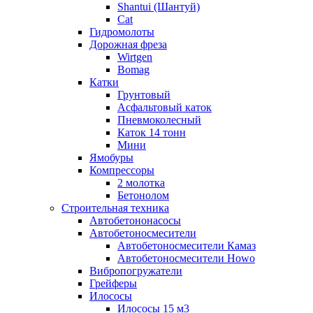
Shantui (Шантуй)
Cat
Гидромолоты
Дорожная фреза
Wirtgen
Bomag
Катки
Грунтовый
Асфальтовый каток
Пневмоколесный
Каток 14 тонн
Мини
Ямобуры
Компрессоры
2 молотка
Бетонолом
Строительная техника
Автобетононасосы
Автобетоносмесители
Автобетоносмесители Камаз
Автобетоносмесители Howo
Вибропогружатели
Грейферы
Илососы
Илососы 15 м3