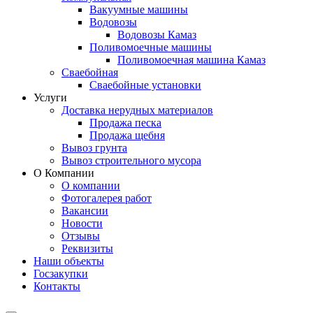
Вакуумные машины
Водовозы
Водовозы Камаз
Поливомоечные машины
Поливомоечная машина Камаз
Сваебойная
Сваебойные установки
Услуги
Доставка нерудных материалов
Продажа песка
Продажа щебня
Вывоз грунта
Вывоз строительного мусора
О Компании
О компании
Фотогалерея работ
Вакансии
Новости
Отзывы
Реквизиты
Наши объекты
Госзакупки
Контакты