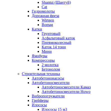
Shantui (Шантуй)
Cat
Гидромолоты
Дорожная фреза
Wirtgen
Bomag
Катки
Грунтовый
Асфальтовый каток
Пневмоколесный
Каток 14 тонн
Мини
Ямобуры
Компрессоры
2 молотка
Бетонолом
Строительная техника
Автобетононасосы
Автобетоносмесители
Автобетоносмесители Камаз
Автобетоносмесители Howo
Вибропогружатели
Грейферы
Илососы
Илососы 15 м3