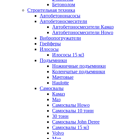
Бетонолом
Строительная техника
Автобетононасосы
Автобетоносмесители
Автобетоносмесители Камаз
Автобетоносмесители Howo
Вибропогружатели
Грейферы
Илососы
Илососы 15 м3
Подъемники
Ножничные подъемники
Коленчатые подъемники
Мачтовые
Haulotte
Самосвалы
Камаз
Маз
Самосвалы Howo
Самосвалы 10 тонн
30 тонн
Самосвалы John Deree
Самосвалы 15 м3
Volvo
Man