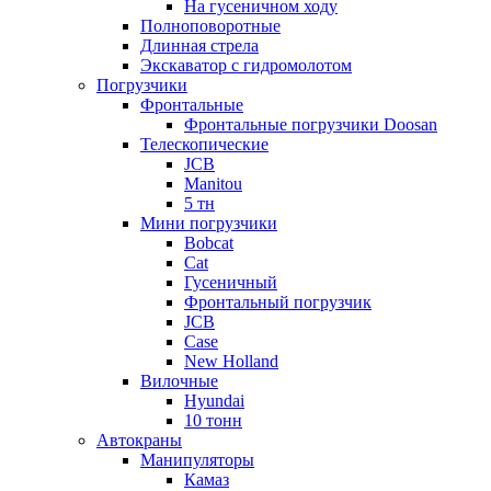
На гусеничном ходу
Полноповоротные
Длинная стрела
Экскаватор с гидромолотом
Погрузчики
Фронтальные
Фронтальные погрузчики Doosan
Телескопические
JCB
Manitou
5 тн
Мини погрузчики
Bobcat
Cat
Гусеничный
Фронтальный погрузчик
JCB
Case
New Holland
Вилочные
Hyundai
10 тонн
Автокраны
Манипуляторы
Камаз