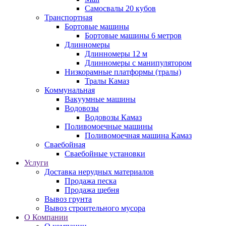
Самосвалы 20 кубов
Транспортная
Бортовые машины
Бортовые машины 6 метров
Длинномеры
Длинномеры 12 м
Длинномеры с манипулятором
Низкорамные платформы (тралы)
Тралы Камаз
Коммунальная
Вакуумные машины
Водовозы
Водовозы Камаз
Поливомоечные машины
Поливомоечная машина Камаз
Сваебойная
Сваебойные установки
Услуги
Доставка нерудных материалов
Продажа песка
Продажа щебня
Вывоз грунта
Вывоз строительного мусора
О Компании