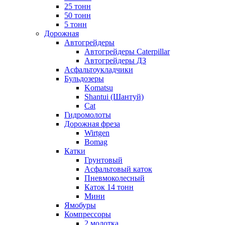
25 тонн
50 тонн
5 тонн
Дорожная
Автогрейдеры
Автогрейдеры Caterpillar
Автогрейдеры ДЗ
Асфальтоукладчики
Бульдозеры
Komatsu
Shantui (Шантуй)
Cat
Гидромолоты
Дорожная фреза
Wirtgen
Bomag
Катки
Грунтовый
Асфальтовый каток
Пневмоколесный
Каток 14 тонн
Мини
Ямобуры
Компрессоры
2 молотка