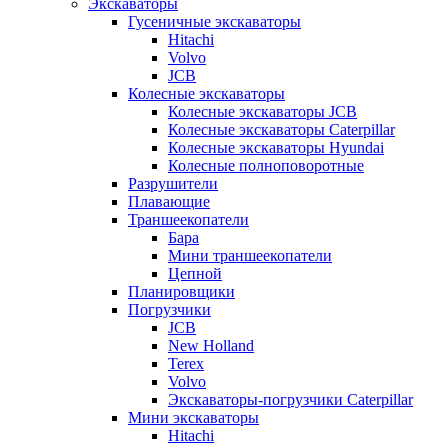
Экскаваторы
Гусеничные экскаваторы
Hitachi
Volvo
JCB
Колесные экскаваторы
Колесные экскаваторы JCB
Колесные экскаваторы Caterpillar
Колесные экскаваторы Hyundai
Колесные полноповоротные
Разрушители
Плавающие
Траншеекопатели
Бара
Мини траншеекопатели
Цепной
Планировщики
Погрузчики
JCB
New Holland
Terex
Volvo
Экскаваторы-погрузчики Caterpillar
Мини экскаваторы
Hitachi