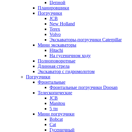
Цепной
Планировщики
Погрузчики
JCB
New Holland
Terex
Volvo
Экскаваторы-погрузчики Caterpillar
Мини экскаваторы
Hitachi
На гусеничном ходу
Полноповоротные
Длинная стрела
Экскаватор с гидромолотом
Погрузчики
Фронтальные
Фронтальные погрузчики Doosan
Телескопические
JCB
Manitou
5 тн
Мини погрузчики
Bobcat
Cat
Гусеничный