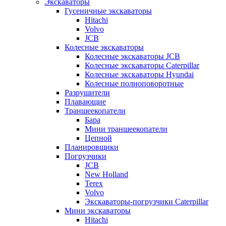
Экскаваторы
Гусеничные экскаваторы
Hitachi
Volvo
JCB
Колесные экскаваторы
Колесные экскаваторы JCB
Колесные экскаваторы Caterpillar
Колесные экскаваторы Hyundai
Колесные полноповоротные
Разрушители
Плавающие
Траншеекопатели
Бара
Мини траншеекопатели
Цепной
Планировщики
Погрузчики
JCB
New Holland
Terex
Volvo
Экскаваторы-погрузчики Caterpillar
Мини экскаваторы
Hitachi