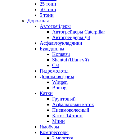
25 тонн
50 тонн
5 тонн
Дорожная
Автогрейдеры
Автогрейдеры Caterpillar
Автогрейдеры ДЗ
Асфальтоукладчики
Бульдозеры
Komatsu
Shantui (Шантуй)
Cat
Гидромолоты
Дорожная фреза
Wirtgen
Bomag
Катки
Грунтовый
Асфальтовый каток
Пневмоколесный
Каток 14 тонн
Мини
Ямобуры
Компрессоры
2 молотка