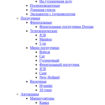
На гусеничном ходу
Полноповоротные
Длинная стрела
Экскаватор с гидромолотом
Погрузчики
Фронтальные
Фронтальные погрузчики Doosan
Телескопические
JCB
Manitou
5 тн
Мини погрузчики
Bobcat
Cat
Гусеничный
Фронтальный погрузчик
JCB
Case
New Holland
Вилочные
Hyundai
10 тонн
Автокраны
Манипуляторы
Камаз