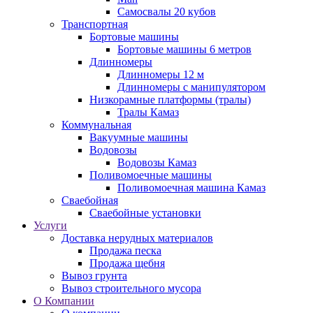
Самосвалы 20 кубов
Транспортная
Бортовые машины
Бортовые машины 6 метров
Длинномеры
Длинномеры 12 м
Длинномеры с манипулятором
Низкорамные платформы (тралы)
Тралы Камаз
Коммунальная
Вакуумные машины
Водовозы
Водовозы Камаз
Поливомоечные машины
Поливомоечная машина Камаз
Сваебойная
Сваебойные установки
Услуги
Доставка нерудных материалов
Продажа песка
Продажа щебня
Вывоз грунта
Вывоз строительного мусора
О Компании