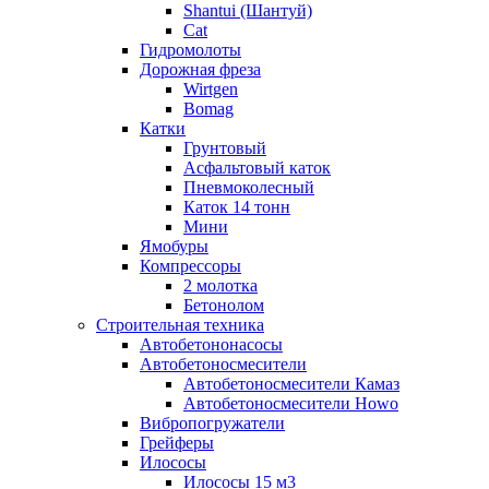
Shantui (Шантуй)
Cat
Гидромолоты
Дорожная фреза
Wirtgen
Bomag
Катки
Грунтовый
Асфальтовый каток
Пневмоколесный
Каток 14 тонн
Мини
Ямобуры
Компрессоры
2 молотка
Бетонолом
Строительная техника
Автобетононасосы
Автобетоносмесители
Автобетоносмесители Камаз
Автобетоносмесители Howo
Вибропогружатели
Грейферы
Илососы
Илососы 15 м3