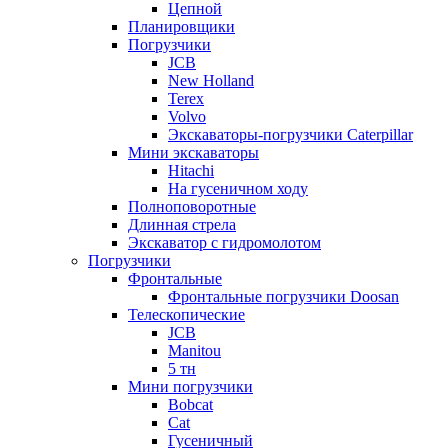
Цепной
Планировщики
Погрузчики
JCB
New Holland
Terex
Volvo
Экскаваторы-погрузчики Caterpillar
Мини экскаваторы
Hitachi
На гусеничном ходу
Полноповоротные
Длинная стрела
Экскаватор с гидромолотом
Погрузчики
Фронтальные
Фронтальные погрузчики Doosan
Телескопические
JCB
Manitou
5 тн
Мини погрузчики
Bobcat
Cat
Гусеничный