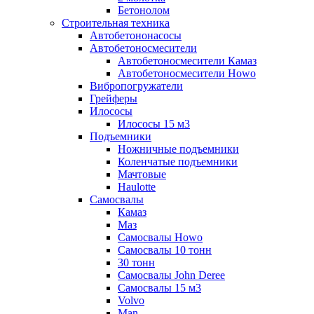
Бетонолом
Строительная техника
Автобетононасосы
Автобетоносмесители
Автобетоносмесители Камаз
Автобетоносмесители Howo
Вибропогружатели
Грейферы
Илососы
Илососы 15 м3
Подъемники
Ножничные подъемники
Коленчатые подъемники
Мачтовые
Haulotte
Самосвалы
Камаз
Маз
Самосвалы Howo
Самосвалы 10 тонн
30 тонн
Самосвалы John Deree
Самосвалы 15 м3
Volvo
Man