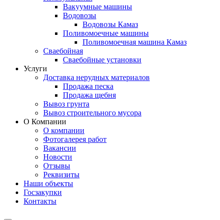
Вакуумные машины
Водовозы
Водовозы Камаз
Поливомоечные машины
Поливомоечная машина Камаз
Сваебойная
Сваебойные установки
Услуги
Доставка нерудных материалов
Продажа песка
Продажа щебня
Вывоз грунта
Вывоз строительного мусора
О Компании
О компании
Фотогалерея работ
Вакансии
Новости
Отзывы
Реквизиты
Наши объекты
Госзакупки
Контакты