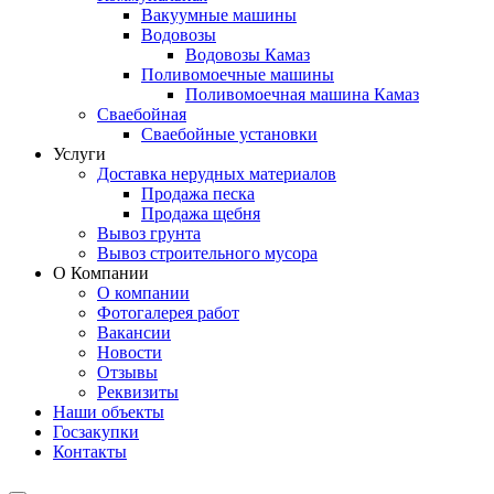
Вакуумные машины
Водовозы
Водовозы Камаз
Поливомоечные машины
Поливомоечная машина Камаз
Сваебойная
Сваебойные установки
Услуги
Доставка нерудных материалов
Продажа песка
Продажа щебня
Вывоз грунта
Вывоз строительного мусора
О Компании
О компании
Фотогалерея работ
Вакансии
Новости
Отзывы
Реквизиты
Наши объекты
Госзакупки
Контакты