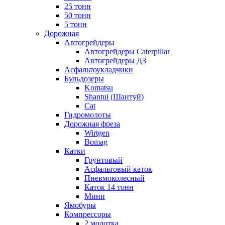
25 тонн
50 тонн
5 тонн
Дорожная
Автогрейдеры
Автогрейдеры Caterpillar
Автогрейдеры ДЗ
Асфальтоукладчики
Бульдозеры
Komatsu
Shantui (Шантуй)
Cat
Гидромолоты
Дорожная фреза
Wirtgen
Bomag
Катки
Грунтовый
Асфальтовый каток
Пневмоколесный
Каток 14 тонн
Мини
Ямобуры
Компрессоры
2 молотка