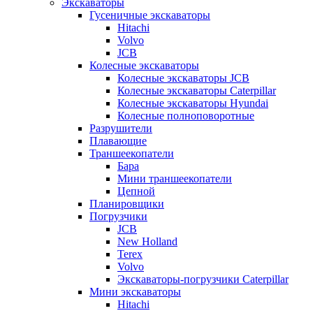
Экскаваторы
Гусеничные экскаваторы
Hitachi
Volvo
JCB
Колесные экскаваторы
Колесные экскаваторы JCB
Колесные экскаваторы Caterpillar
Колесные экскаваторы Hyundai
Колесные полноповоротные
Разрушители
Плавающие
Траншеекопатели
Бара
Мини траншеекопатели
Цепной
Планировщики
Погрузчики
JCB
New Holland
Terex
Volvo
Экскаваторы-погрузчики Caterpillar
Мини экскаваторы
Hitachi