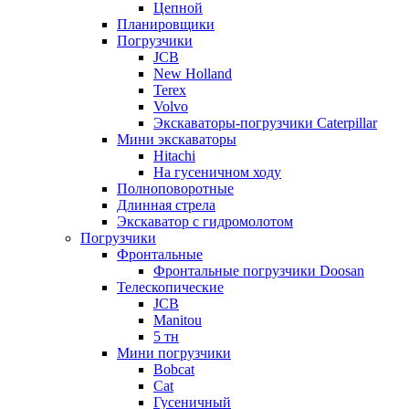
Цепной
Планировщики
Погрузчики
JCB
New Holland
Terex
Volvo
Экскаваторы-погрузчики Caterpillar
Мини экскаваторы
Hitachi
На гусеничном ходу
Полноповоротные
Длинная стрела
Экскаватор с гидромолотом
Погрузчики
Фронтальные
Фронтальные погрузчики Doosan
Телескопические
JCB
Manitou
5 тн
Мини погрузчики
Bobcat
Cat
Гусеничный