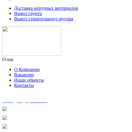
Доставка нерудных материалов
Вывоз грунта
Вывоз строительного мусора
О нас
О Компании
Вакансии
Наши объекты
Контакты
zakaz@msg-spectech.ru
8 495 135-41-41
8 905 553-33-75
8 963 600-76-01