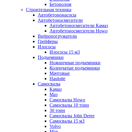
Бетонолом
Строительная техника
Автобетононасосы
Автобетоносмесители
Автобетоносмесители Камаз
Автобетоносмесители Howo
Вибропогружатели
Грейферы
Илососы
Илососы 15 м3
Подъемники
Ножничные подъемники
Коленчатые подъемники
Мачтовые
Haulotte
Самосвалы
Камаз
Маз
Самосвалы Howo
Самосвалы 10 тонн
30 тонн
Самосвалы John Deree
Самосвалы 15 м3
Volvo
Man