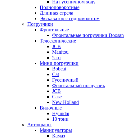
На гусеничном ходу
Полноповоротные
Длинная стрела
Экскаватор с гидромолотом
Погрузчики
Фронтальные
Фронтальные погрузчики Doosan
Телескопические
JCB
Manitou
5 тн
Мини погрузчики
Bobcat
Cat
Гусеничный
Фронтальный погрузчик
JCB
Case
New Holland
Вилочные
Hyundai
10 тонн
Автокраны
Манипуляторы
Камаз