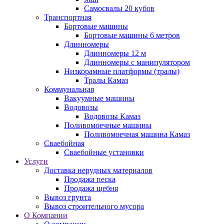
Самосвалы 20 кубов
Транспортная
Бортовые машины
Бортовые машины 6 метров
Длинномеры
Длинномеры 12 м
Длинномеры с манипулятором
Низкорамные платформы (тралы)
Тралы Камаз
Коммунальная
Вакуумные машины
Водовозы
Водовозы Камаз
Поливомоечные машины
Поливомоечная машина Камаз
Сваебойная
Сваебойные установки
Услуги
Доставка нерудных материалов
Продажа песка
Продажа щебня
Вывоз грунта
Вывоз строительного мусора
О Компании