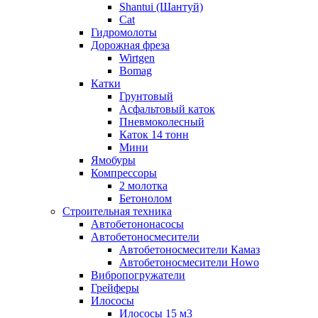
Shantui (Шантуй)
Cat
Гидромолоты
Дорожная фреза
Wirtgen
Bomag
Катки
Грунтовый
Асфальтовый каток
Пневмоколесный
Каток 14 тонн
Мини
Ямобуры
Компрессоры
2 молотка
Бетонолом
Строительная техника
Автобетононасосы
Автобетоносмесители
Автобетоносмесители Камаз
Автобетоносмесители Howo
Вибропогружатели
Грейферы
Илососы
Илососы 15 м3