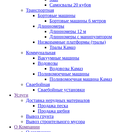
Самосвалы 20 кубов
Транспортная
Бортовые машины
Бортовые машины 6 метров
Длинномеры
Длинномеры 12 м
Длинномеры с манипулятором
Низкорамные платформы (тралы)
Тралы Камаз
Коммунальная
Вакуумные машины
Водовозы
Водовозы Камаз
Поливомоечные машины
Поливомоечная машина Камаз
Сваебойная
Сваебойные установки
Услуги
Доставка нерудных материалов
Продажа песка
Продажа щебня
Вывоз грунта
Вывоз строительного мусора
О Компании