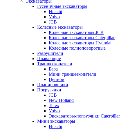
Экскаваторы
Гусеничные экскаваторы
Hitachi
Volvo
JCB
Колесные экскаваторы
Колесные экскаваторы JCB
Колесные экскаваторы Caterpillar
Колесные экскаваторы Hyundai
Колесные полноповоротные
Разрушители
Плавающие
Траншеекопатели
Бара
Мини траншеекопатели
Цепной
Планировщики
Погрузчики
JCB
New Holland
Terex
Volvo
Экскаваторы-погрузчики Caterpillar
Мини экскаваторы
Hitachi