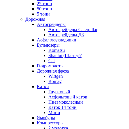
25 тонн
50 тонн
5 тонн
Дорожная
Автогрейдеры
Автогрейдеры Caterpillar
Автогрейдеры ДЗ
Асфальтоукладчики
Бульдозеры
Komatsu
Shantui (Шантуй)
Cat
Гидромолоты
Дорожная фреза
Wirtgen
Bomag
Катки
Грунтовый
Асфальтовый каток
Пневмоколесный
Каток 14 тонн
Мини
Ямобуры
Компрессоры
2 молотка