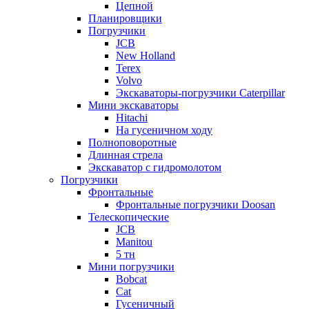
Цепной
Планировщики
Погрузчики
JCB
New Holland
Terex
Volvo
Экскаваторы-погрузчики Caterpillar
Мини экскаваторы
Hitachi
На гусеничном ходу
Полноповоротные
Длинная стрела
Экскаватор с гидромолотом
Погрузчики
Фронтальные
Фронтальные погрузчики Doosan
Телескопические
JCB
Manitou
5 тн
Мини погрузчики
Bobcat
Cat
Гусеничный