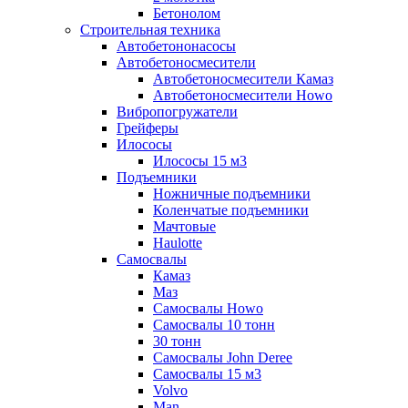
Бетонолом
Строительная техника
Автобетононасосы
Автобетоносмесители
Автобетоносмесители Камаз
Автобетоносмесители Howo
Вибропогружатели
Грейферы
Илососы
Илососы 15 м3
Подъемники
Ножничные подъемники
Коленчатые подъемники
Мачтовые
Haulotte
Самосвалы
Камаз
Маз
Самосвалы Howo
Самосвалы 10 тонн
30 тонн
Самосвалы John Deree
Самосвалы 15 м3
Volvo
Man