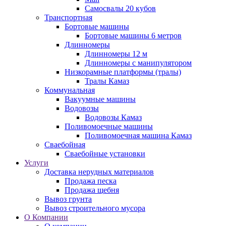
Самосвалы 20 кубов
Транспортная
Бортовые машины
Бортовые машины 6 метров
Длинномеры
Длинномеры 12 м
Длинномеры с манипулятором
Низкорамные платформы (тралы)
Тралы Камаз
Коммунальная
Вакуумные машины
Водовозы
Водовозы Камаз
Поливомоечные машины
Поливомоечная машина Камаз
Сваебойная
Сваебойные установки
Услуги
Доставка нерудных материалов
Продажа песка
Продажа щебня
Вывоз грунта
Вывоз строительного мусора
О Компании