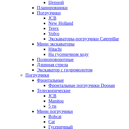
Цепной
Планировщики
Погрузчики
JCB
New Holland
Terex
Volvo
Экскаваторы-погрузчики Caterpillar
Мини экскаваторы
Hitachi
На гусеничном ходу
Полноповоротные
Длинная стрела
Экскаватор с гидромолотом
Погрузчики
Фронтальные
Фронтальные погрузчики Doosan
Телескопические
JCB
Manitou
5 тн
Мини погрузчики
Bobcat
Cat
Гусеничный