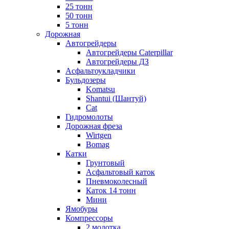
25 тонн
50 тонн
5 тонн
Дорожная
Автогрейдеры
Автогрейдеры Caterpillar
Автогрейдеры ДЗ
Асфальтоукладчики
Бульдозеры
Komatsu
Shantui (Шантуй)
Cat
Гидромолоты
Дорожная фреза
Wirtgen
Bomag
Катки
Грунтовый
Асфальтовый каток
Пневмоколесный
Каток 14 тонн
Мини
Ямобуры
Компрессоры
2 молотка