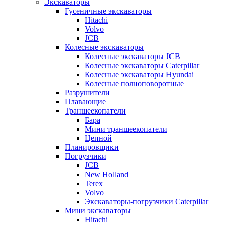
Экскаваторы
Гусеничные экскаваторы
Hitachi
Volvo
JCB
Колесные экскаваторы
Колесные экскаваторы JCB
Колесные экскаваторы Caterpillar
Колесные экскаваторы Hyundai
Колесные полноповоротные
Разрушители
Плавающие
Траншеекопатели
Бара
Мини траншеекопатели
Цепной
Планировщики
Погрузчики
JCB
New Holland
Terex
Volvo
Экскаваторы-погрузчики Caterpillar
Мини экскаваторы
Hitachi