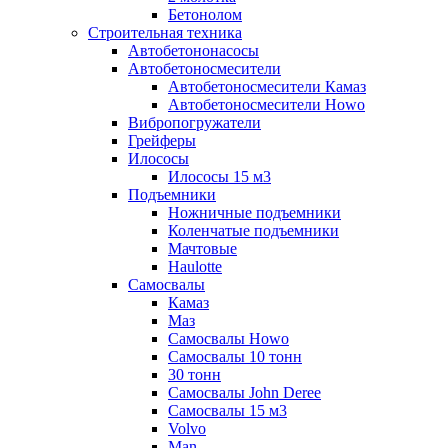
Бетонолом
Строительная техника
Автобетононасосы
Автобетоносмесители
Автобетоносмесители Камаз
Автобетоносмесители Howo
Вибропогружатели
Грейферы
Илососы
Илососы 15 м3
Подъемники
Ножничные подъемники
Коленчатые подъемники
Мачтовые
Haulotte
Самосвалы
Камаз
Маз
Самосвалы Howo
Самосвалы 10 тонн
30 тонн
Самосвалы John Deree
Самосвалы 15 м3
Volvo
Man