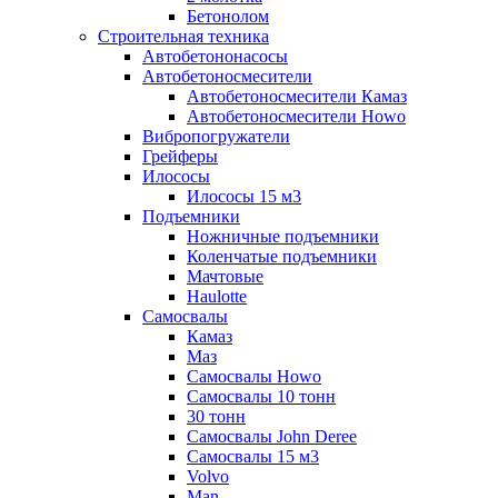
Бетонолом
Строительная техника
Автобетононасосы
Автобетоносмесители
Автобетоносмесители Камаз
Автобетоносмесители Howo
Вибропогружатели
Грейферы
Илососы
Илососы 15 м3
Подъемники
Ножничные подъемники
Коленчатые подъемники
Мачтовые
Haulotte
Самосвалы
Камаз
Маз
Самосвалы Howo
Самосвалы 10 тонн
30 тонн
Самосвалы John Deree
Самосвалы 15 м3
Volvo
Man