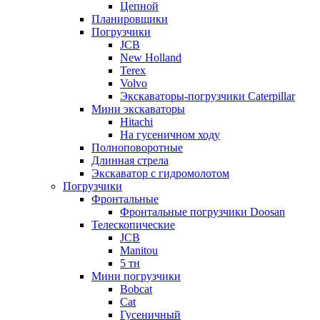
Цепной
Планировщики
Погрузчики
JCB
New Holland
Terex
Volvo
Экскаваторы-погрузчики Caterpillar
Мини экскаваторы
Hitachi
На гусеничном ходу
Полноповоротные
Длинная стрела
Экскаватор с гидромолотом
Погрузчики
Фронтальные
Фронтальные погрузчики Doosan
Телескопические
JCB
Manitou
5 тн
Мини погрузчики
Bobcat
Cat
Гусеничный