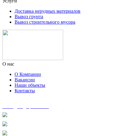
Услуги
Доставка нерудных материалов
Вывоз грунта
Вывоз строительного мусора
О нас
О Компании
Вакансии
Наши объекты
Контакты
zakaz@msg-spectech.ru
8 495 135-41-41
8 905 553-33-75
8 963 600-76-01