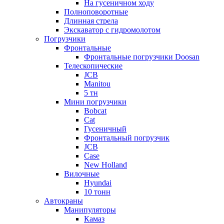
На гусеничном ходу
Полноповоротные
Длинная стрела
Экскаватор с гидромолотом
Погрузчики
Фронтальные
Фронтальные погрузчики Doosan
Телескопические
JCB
Manitou
5 тн
Мини погрузчики
Bobcat
Cat
Гусеничный
Фронтальный погрузчик
JCB
Case
New Holland
Вилочные
Hyundai
10 тонн
Автокраны
Манипуляторы
Камаз