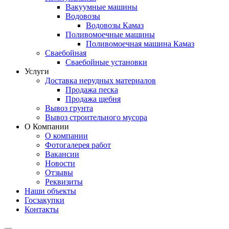
Вакуумные машины
Водовозы
Водовозы Камаз
Поливомоечные машины
Поливомоечная машина Камаз
Сваебойная
Сваебойные установки
Услуги
Доставка нерудных материалов
Продажа песка
Продажа щебня
Вывоз грунта
Вывоз строительного мусора
О Компании
О компании
Фотогалерея работ
Вакансии
Новости
Отзывы
Реквизиты
Наши объекты
Госзакупки
Контакты