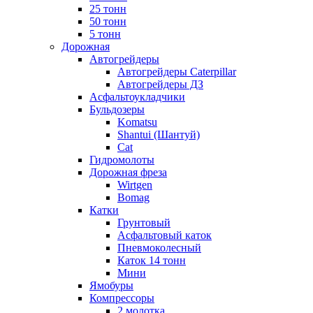
25 тонн
50 тонн
5 тонн
Дорожная
Автогрейдеры
Автогрейдеры Caterpillar
Автогрейдеры ДЗ
Асфальтоукладчики
Бульдозеры
Komatsu
Shantui (Шантуй)
Cat
Гидромолоты
Дорожная фреза
Wirtgen
Bomag
Катки
Грунтовый
Асфальтовый каток
Пневмоколесный
Каток 14 тонн
Мини
Ямобуры
Компрессоры
2 молотка