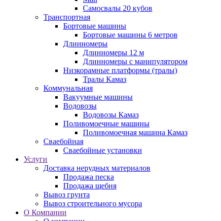
Самосвалы 20 кубов
Транспортная
Бортовые машины
Бортовые машины 6 метров
Длинномеры
Длинномеры 12 м
Длинномеры с манипулятором
Низкорамные платформы (тралы)
Тралы Камаз
Коммунальная
Вакуумные машины
Водовозы
Водовозы Камаз
Поливомоечные машины
Поливомоечная машина Камаз
Сваебойная
Сваебойные установки
Услуги
Доставка нерудных материалов
Продажа песка
Продажа щебня
Вывоз грунта
Вывоз строительного мусора
О Компании