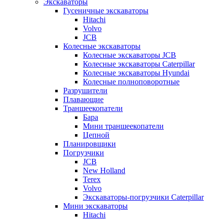
Экскаваторы
Гусеничные экскаваторы
Hitachi
Volvo
JCB
Колесные экскаваторы
Колесные экскаваторы JCB
Колесные экскаваторы Caterpillar
Колесные экскаваторы Hyundai
Колесные полноповоротные
Разрушители
Плавающие
Траншеекопатели
Бара
Мини траншеекопатели
Цепной
Планировщики
Погрузчики
JCB
New Holland
Terex
Volvo
Экскаваторы-погрузчики Caterpillar
Мини экскаваторы
Hitachi