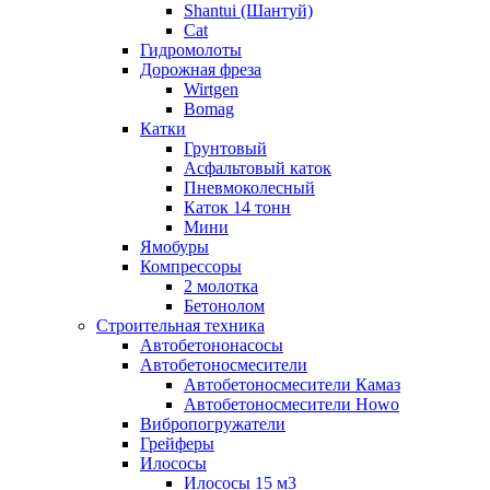
Shantui (Шантуй)
Cat
Гидромолоты
Дорожная фреза
Wirtgen
Bomag
Катки
Грунтовый
Асфальтовый каток
Пневмоколесный
Каток 14 тонн
Мини
Ямобуры
Компрессоры
2 молотка
Бетонолом
Строительная техника
Автобетононасосы
Автобетоносмесители
Автобетоносмесители Камаз
Автобетоносмесители Howo
Вибропогружатели
Грейферы
Илососы
Илососы 15 м3